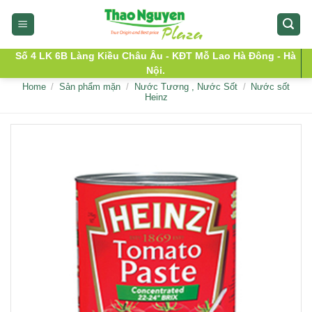
Skip
to
content
Số 4 LK 6B Làng Kiều Châu Âu - KĐT Mỗ Lao Hà Đông - Hà
Nội.
Home
/
Sản phẩm mặn
/
Nước Tương , Nước Sốt
/
Nước sốt
Heinz