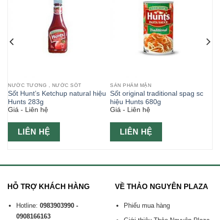
NƯỚC TƯƠNG , NƯỚC SỐT
SẢN PHẨM MẶN
Sốt Hunt’s Ketchup natural hiệu
Sốt original traditional spag sc
Hunts 283g
hiệu Hunts 680g
Giá - Liên hệ
Giá - Liên hệ
LIÊN HỆ
LIÊN HỆ
HỖ TRỢ KHÁCH HÀNG
VỀ THẢO NGUYÊN PLAZA
Hotline:
0983903990 -
Phiếu mua hàng
0908166163