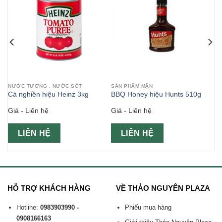
NƯỚC TƯƠNG , NƯỚC SỐT
SẢN PHẨM MẶN
n
Cà nghiền hiệu Heinz 3kg
BBQ Honey hiệu Hunts 510g
Giá - Liên hệ
Giá - Liên hệ
LIÊN HỆ
LIÊN HỆ
HỖ TRỢ KHÁCH HÀNG
VỀ THẢO NGUYÊN PLAZA
Hotline:
0983903990 -
Phiếu mua hàng
0908166163