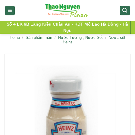
Skip
to
content
Số 4 LK 6B Làng Kiều Châu Âu - KĐT Mỗ Lao Hà Đông - Hà
Nội.
Home
/
Sản phẩm mặn
/
Nước Tương , Nước Sốt
/
Nước sốt
Heinz