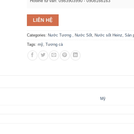
Hotline tư vấn: 0983903990 - 0908166163
LIÊN HỆ
Categories:
Nước Tương , Nước Sốt
,
Nước sốt Heinz
,
Sản 
Tags:
mỹ
,
Tương cà
Mỹ