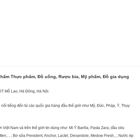
 phẩm Thực phẩm, Đồ uống, Rượu bia, Mỹ phẩm, Đồ gia dụng
KĐT Mỗ Lao, Hà Đông, Hà Nội.
nổi tiếng đến từ các quốc gia hàng đầu thế giới như Mỹ, Đức, Pháp, Ý, Thụy
ệt Nam và trên thế giới tin dùng như: Mì Ý Barilla, Pasta Zara; dầu oliu
getten,…; Bơ sữa President, Anchor, Lactel, Devandole, Medow Fresh,..; Nước ép