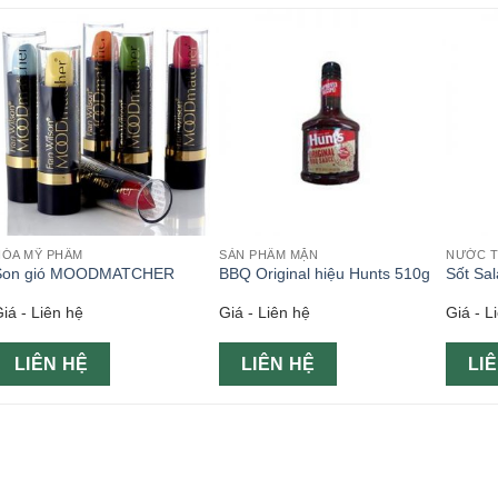
HÓA MỸ PHẨM
SẢN PHẨM MẶN
NƯỚC T
Son gió MOODMATCHER
BBQ Original hiệu Hunts 510g
Sốt Sa
iá - Liên hệ
Giá - Liên hệ
Giá - L
LIÊN HỆ
LIÊN HỆ
LI