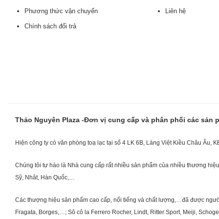
Phương thức vận chuyển
Liên hệ
Chính sách đổi trả
Thảo Nguyên Plaza -Đơn vị cung cấp và phân phối các sản
Hiện công ty có văn phòng toạ lạc tại số 4 LK 6B, Làng Việt Kiều Châu Âu, 
Chúng tôi tự hào là Nhà cung cấp rất nhiều sản phẩm của nhiều thương hiệu 
Sỹ, Nhât, Hàn Quốc,…
Các thượng hiệu sản phẩm cao cấp, nổi tiếng và chất lượng,…đã được người Vi
Fragata, Borges,…; Sô cô la Ferrero Rocher, Lindt, Ritter Sport, Meiji, Scho