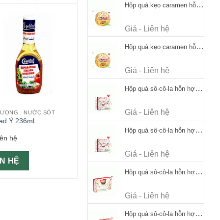
Hộp quà kẹo caramen hỗn hợp Werther's Original Caramel Candy 170g
Giá - Liên hệ
Hộp quà kẹo caramen hỗn hợp Werther's Original Caramel Candy 170g
Giá - Liên hệ
Hộp quà sô-cô-la hỗn hợp Merci Petits Chocolate Collection 125g thiếc
Giá - Liên hệ
ƯƠNG , NƯỚC SỐT
lad Ý 236ml
Hộp quà sô-cô-la hỗn hợp Merci Petits Chocolate Collection 125g thiếc
iên hệ
Giá - Liên hệ
ÊN HỆ
Hộp quà sô-cô-la hỗn hợp Merci Finest Selection 250g thiếc
Giá - Liên hệ
Hộp quà sô-cô-la hỗn hợp Merci Finest Selection 250g thiếc