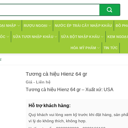
OẠI NHẬP
RƯỢU NGOẠI
NƯỚC ÉP TRÁI CÂY NHẬP KHẨU
ĐỒ PH
CỐC
SỮA TƯƠI NHẬP KHẨU
SỮA BỘT NHẬP KHẨU
KEM NGOẠI 
HÓA MỸ PHẨM
TIN TỨC
z
Tương cà hiệu Hienz 64 gr
Giá - Liên hệ
Tương cà hiệu Hienz 64 gr – Xuất xứ: USA
Hỗ trợ khách hàng:
Quý khách vui lòng xem kỹ trước khi đặt hàng, sản ph
vì lý do không thích, không hợp.