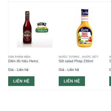
SẢN PHẨM MẶN
NƯỚC TƯƠNG , NƯỚC SỐT
Dấm đỏ hiệu Heinz
Sốt salad Pháp 236ml
Giá - Liên hệ
Giá - Liên hệ
G
LIÊN HỆ
LIÊN HỆ