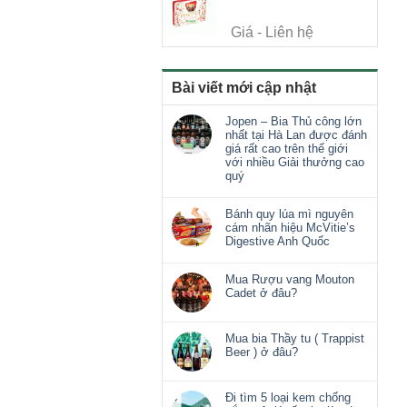
Giá - Liên hệ
Bài viết mới cập nhật
Jopen – Bia Thủ công lớn
nhất tại Hà Lan được đánh
giá rất cao trên thế giới
với nhiều Giải thưởng cao
quý
Bánh quy lúa mì nguyên
cám nhãn hiệu McVitie’s
Digestive Anh Quốc
Mua Rượu vang Mouton
Cadet ở đâu?
Mua bia Thầy tu ( Trappist
Beer ) ở đâu?
Đi tìm 5 loại kem chống