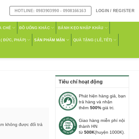
HOTLINE: 0983903990 - 0908166163
LOGIN / REGISTER
A CHẾ
ĐỒ UỐNG KHÁC
BÁNH KẸO NHẬP KHẨU
( ĐỨC, PHÁP)
SẢN PHẨM MẶN
QUÀ TẶNG ( LỄ, TẾT)
Tiêu chí hoạt động
Phát hiện hàng giả, bạn
trả hàng và nhận
thêm
500%
giá trị.
Giao hàng miễn phí nội
ẩm không được đổi trả
thành HN
từ
500K
(huyện 1000K).