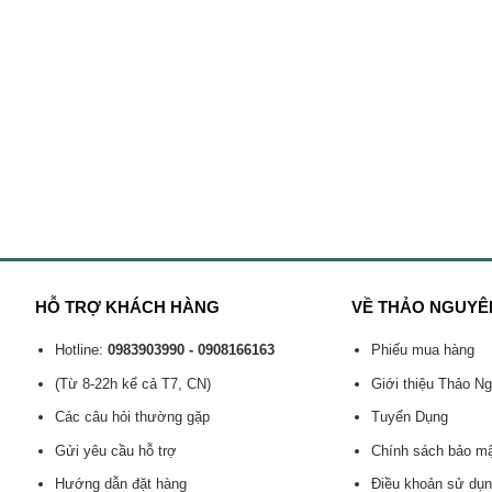
HỖ TRỢ KHÁCH HÀNG
VỀ THẢO NGUYÊ
Hotline:
0983903990 - 0908166163
Phiếu mua hàng
(Từ 8-22h kể cả T7, CN)
Giới thiệu Thảo N
Các câu hỏi thường gặp
Tuyển Dụng
Gửi yêu cầu hỗ trợ
Chính sách bảo m
Hướng dẫn đặt hàng
Điều khoản sử dụ