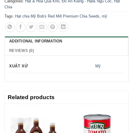
Categories:
Hạt & Hoa Quả Khô
,
Đồ Ăn Kiêng - Hạt& Ngũ Cốc
,
Hạt
Chia
Tags:
Hạt chia Mỹ Bob's Red Mill Premium Chia Seeds
,
mỹ
ADDITIONAL INFORMATION
REVIEWS (0)
XUẤT XỨ
Mỹ
Related products