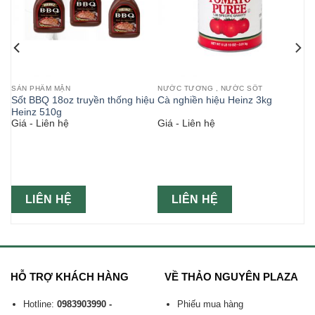
SẢN PHẨM MẶN
NƯỚC TƯƠNG , NƯỚC SỐT
n
Sốt BBQ 18oz truyền thống hiệu
Cà nghiền hiệu Heinz 3kg
Heinz 510g
Giá - Liên hệ
Giá - Liên hệ
LIÊN HỆ
LIÊN HỆ
HỖ TRỢ KHÁCH HÀNG
VỀ THẢO NGUYÊN PLAZA
Hotline:
0983903990 -
Phiếu mua hàng