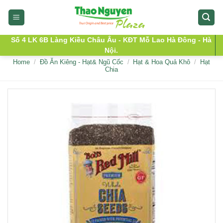
Skip
to
content
Số 4 LK 6B Làng Kiều Châu Âu - KĐT Mỗ Lao Hà Đông - Hà
Nội.
Home
/
Đồ Ăn Kiêng - Hạt& Ngũ Cốc
/
Hạt & Hoa Quả Khô
/
Hạt
Chia