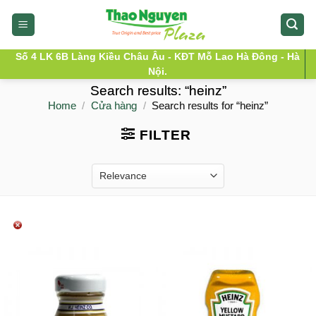
Skip
to
content
Số 4 LK 6B Làng Kiều Châu Âu - KĐT Mỗ Lao Hà Đông - Hà
Nội.
Search results: “heinz”
Home
/
Cửa hàng
/
Search results for “heinz”
FILTER