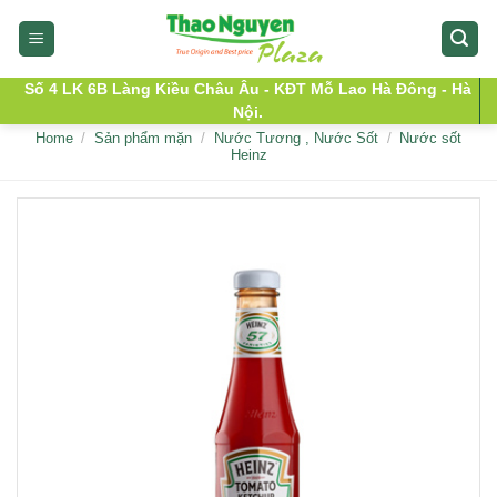
Skip
to
content
Số 4 LK 6B Làng Kiều Châu Âu - KĐT Mỗ Lao Hà Đông - Hà
Nội.
Home
/
Sản phẩm mặn
/
Nước Tương , Nước Sốt
/
Nước sốt
Heinz