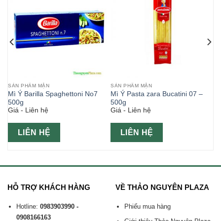
SẢN PHẨM MẶN
SẢN PHẨM MẶN
Mì Ý Barilla Spaghettoni No7
Mì Ý Pasta zara Bucatini 07 –
500g
500g
Giá - Liên hệ
Giá - Liên hệ
LIÊN HỆ
LIÊN HỆ
HỖ TRỢ KHÁCH HÀNG
VỀ THẢO NGUYÊN PLAZA
Hotline:
0983903990 -
Phiếu mua hàng
0908166163