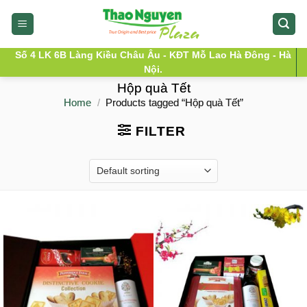
Skip
to
content
Số 4 LK 6B Làng Kiều Châu Âu - KĐT Mỗ Lao Hà Đông - Hà
Nội.
Hộp quà Tết
Home
/
Products tagged “Hộp quà Tết”
FILTER