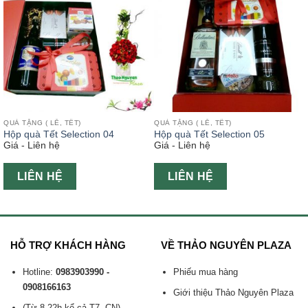
QUÀ TẶNG ( LỄ, TẾT)
QUÀ TẶNG ( LỄ, TẾT)
Hộp quà Tết Selection 04
Hộp quà Tết Selection 05
Giá - Liên hệ
Giá - Liên hệ
LIÊN HỆ
LIÊN HỆ
HỖ TRỢ KHÁCH HÀNG
VỀ THẢO NGUYÊN PLAZA
Hotline:
0983903990 -
Phiếu mua hàng
0908166163
Giới thiệu Thảo Nguyên Plaza
(Từ 8-22h kể cả T7, CN)