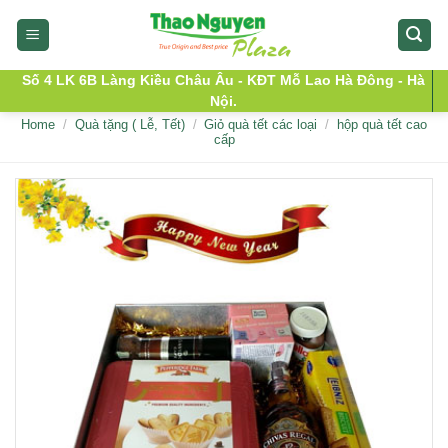
Skip
to
content
Số 4 LK 6B Làng Kiều Châu Âu - KĐT Mỗ Lao Hà Đông - Hà
Nội.
Home
/
Quà tặng ( Lễ, Tết)
/
Giỏ quà tết các loại
/
hộp quà tết cao
cấp