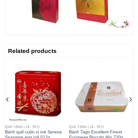
Related products
QUÀ TẶNG ( LỄ, TẾT)
QUÀ TẶNG ( LỄ, TẾT)
p
Bánh quế cuộn vị mè Serena
Bánh Tago Excellent Finest
Seasame egg roll 512g
European Biscuits Mix 720g