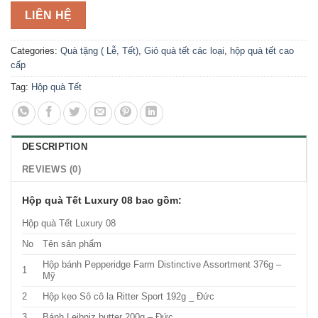
LIÊN HỆ
Categories:
Quà tặng ( Lễ, Tết)
,
Giỏ quà tết các loại
,
hộp quà tết cao
cấp
Tag:
Hộp quà Tết
DESCRIPTION
REVIEWS (0)
Hộp quà Tết Luxury 08 bao gồm:
Hộp quà Tết Luxury 08
No
Tên sản phẩm
Hộp bánh Pepperidge Farm Distinctive Assortment 376g –
1
Mỹ
2
Hộp kẹo Sô cô la Ritter Sport 192g _ Đức
3
Bánh Leibniz butter 200g – Đức