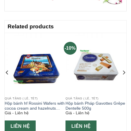
Related products
-10%
QUÀ TẶNG ( LỄ, TẾT)
QUÀ TẶNG ( LỄ, TẾT)
pe
Hộp bánh hf Rossini Wafers with
Hộp bánh Pháp Gavottes Grêpe
cocoa cream and hazelnuts
Dentelle 500g
Giá - Liên hệ
Giá - Liên hệ
374g hộp màu xanh
LIÊN HỆ
LIÊN HỆ