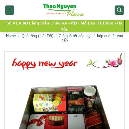
Skip
to
content
Số 4 LK 6B Làng Kiều Châu Âu - KĐT Mỗ Lao Hà Đông - Hà
Nội.
Home
/
Quà tặng ( Lễ, Tết)
/
Giỏ quà tết các loại
/
hộp quà tết cao
cấp