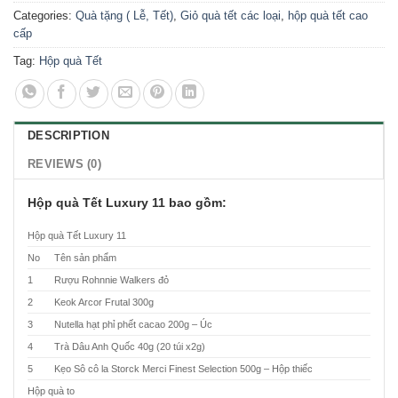
Categories:
Quà tặng ( Lễ, Tết)
,
Giỏ quà tết các loại
,
hộp quà tết cao
cấp
Tag:
Hộp quà Tết
DESCRIPTION
REVIEWS (0)
Hộp quà Tết Luxury 11 bao gồm:
Hộp quà Tết Luxury 11
No
Tên sản phẩm
1
Rượu Rohnnie Walkers đỏ
2
Keok Arcor Frutal 300g
3
Nutella hạt phỉ phết cacao 200g – Úc
4
Trà Dâu Anh Quốc 40g (20 túi x2g)
5
Kẹo Sô cô la Storck Merci Finest Selection 500g – Hộp thiếc
Hộp quà to