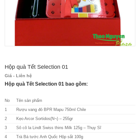
Hộp quà Tết Selection 01
Giá - Liên hệ
Hộp quà Tết Selection 01 bao gồm:
No
Tên sản phẩm
1
Rượu vang đỏ BPR Mapu 750ml Chile
2
Kẹo Arcor Sortidos(N¬) – 255gr
3
Sô cô la Lindt Swiss thins Milk 125g – Thụy Sĩ
4
Trà Bá tước Anh Quốc Hộp sắt 100g