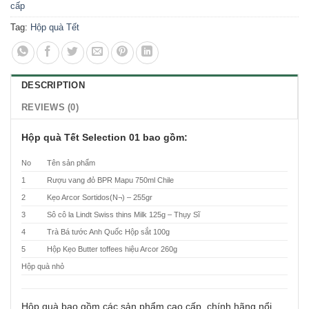
cấp
Tag:
Hộp quà Tết
DESCRIPTION
REVIEWS (0)
Hộp quà Tết Selection 01 bao gồm:
No
Tên sản phẩm
1
Rượu vang đỏ BPR Mapu 750ml Chile
2
Kẹo Arcor Sortidos(N¬) – 255gr
3
Sô cô la Lindt Swiss thins Milk 125g – Thụy Sĩ
4
Trà Bá tước Anh Quốc Hộp sắt 100g
5
Hộp Kẹo Butter toffees hiệu Arcor 260g
Hộp quà nhỏ
Hộp quà bao gồm các sản phẩm cao cấp, chính hãng nổi