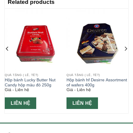
Related products
QUÀ TẶNG ( LỄ, TẾT)
QUÀ TẶNG ( LỄ, TẾT)
a
Hộp bánh Lucky Butter Nut
Hộp bánh hf Desirre Assortment
Candy hộp màu đỏ 250g
of wafers 400g
Giá - Liên hệ
Giá - Liên hệ
LIÊN HỆ
LIÊN HỆ