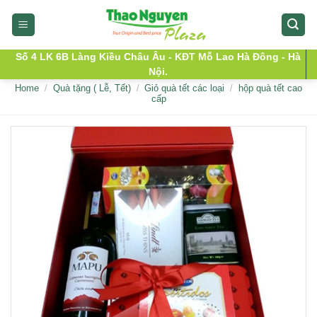
Skip
to
content
Số 4 LK 6B Làng Kiều Châu Âu - KĐT Mỗ Lao Hà Đông - Hà
Nội.
Home
/
Quà tặng ( Lễ, Tết)
/
Giỏ quà tết các loại
/
hộp quà tết cao
cấp