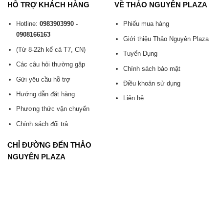
HỖ TRỢ KHÁCH HÀNG
VỀ THẢO NGUYÊN PLAZA
Hotline:
0983903990 -
Phiếu mua hàng
0908166163
Giới thiệu Thảo Nguyên Plaza
(Từ 8-22h kể cả T7, CN)
Tuyển Dụng
Các câu hỏi thường gặp
Chính sách bảo mật
Gửi yêu cầu hỗ trợ
Điều khoản sử dụng
Hướng dẫn đặt hàng
Liên hệ
Phương thức vận chuyển
Chính sách đổi trả
CHỈ ĐƯỜNG ĐẾN THẢO
NGUYÊN PLAZA