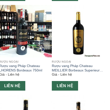
RƯỢU NGOẠI
RƯỢU NGOẠI
Rượu vang Pháp Chateau
Rượu vang Pháp Chateau
LHORENS Bordeaux 750ml
MEILLIER Borbeaux Superieur
Giá - Liên hệ
Giá - Liên hệ
750ml
LIÊN HỆ
LIÊN HỆ