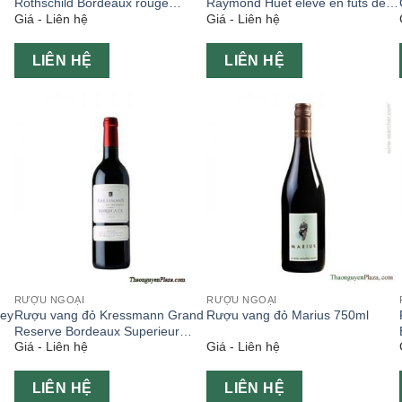
Rothschild Bordeaux rouge
Raymond Huet élevé en fûts de
Giá - Liên hệ
Giá - Liên hệ
750ml
chêne chai 750ml
LIÊN HỆ
LIÊN HỆ
RƯỢU NGOẠI
RƯỢU NGOẠI
ley
Rượu vang đỏ Kressmann Grand
Rượu vang đỏ Marius 750ml
Reserve Bordeaux Superieur
Giá - Liên hệ
Giá - Liên hệ
750ml
LIÊN HỆ
LIÊN HỆ