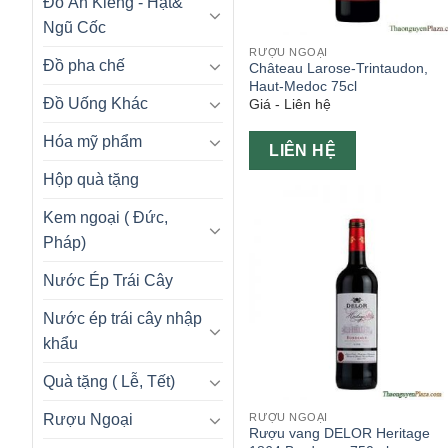
Đồ Ăn Kiêng - Hạt&
Ngũ Cốc
RƯỢU NGOẠI
Đồ pha chế
Château Larose-Trintaudon,
Haut-Medoc 75cl
Đồ Uống Khác
Giá - Liên hệ
Hóa mỹ phẩm
LIÊN HỆ
Hộp quà tặng
Kem ngoại ( Đức,
Pháp)
Nước Ép Trái Cây
Nước ép trái cây nhập
khẩu
Quà tặng ( Lễ, Tết)
RƯỢU NGOẠI
Rượu Ngoại
Rượu vang DELOR Heritage