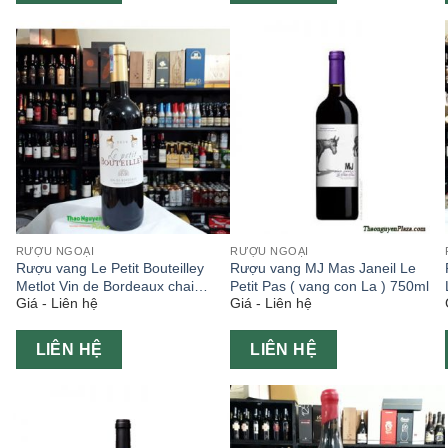
RƯỢU NGOẠI
RƯỢU NGOẠI
Rượu vang Le Petit Bouteilley
Rượu vang MJ Mas Janeil Le
Metlot Vin de Bordeaux chai
Petit Pas ( vang con La ) 750ml
Giá - Liên hệ
Giá - Liên hệ
750ml
LIÊN HỆ
LIÊN HỆ