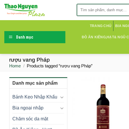
Skip
Search
to
for:
content
TRANG CHỦ
BIA NG
Danh mục
ĐỒ ĂN KIÊNG,HẠT& NGŨ 
rượu vang Pháp
Home
/
Products tagged “rượu vang Pháp”
Danh mục sản phẩm
Bánh Kẹo Nhập Khẩu
Bia ngoại nhập
Chăm sóc da mặt