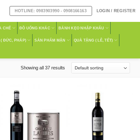
HOTLINE: 0983903990 - 0908166163
LOGIN / REGISTER
A CHẾ
ĐỒ UỐNG KHÁC
BÁNH KẸO NHẬP KHẨU
( ĐỨC, PHÁP)
SẢN PHẨM MẶN
QUÀ TẶNG ( LỄ, TẾT)
Showing all 37 results