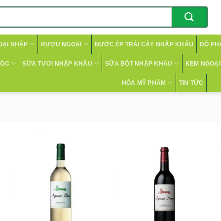
OẠI NHẬP
RƯỢU NGOẠI
NƯỚC ÉP TRÁI CÂY NHẬP KHẨU
ĐỒ PH
CỐC
SỮA TƯƠI NHẬP KHẨU
SỮA BỘT NHẬP KHẨU
KEM NGOẠI 
HÓA MỸ PHẨM
TIN TỨC