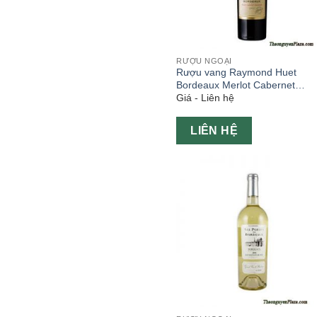
RƯỢU NGOẠI
Rượu vang Raymond Huet
Bordeaux Merlot Cabernet
Giá - Liên hệ
Sauvignon 750ml
LIÊN HỆ