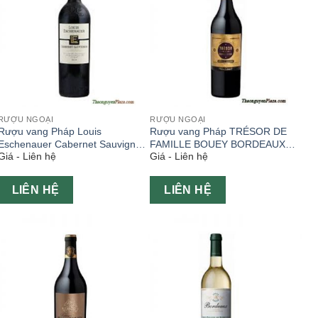
RƯỢU NGOẠI
RƯỢU NGOẠI
Rượu vang Pháp Louis
Rượu vang Pháp TRÉSOR DE
Eschenauer Cabernet Sauvignon
FAMILLE BOUEY BORDEAUX
Giá - Liên hệ
Giá - Liên hệ
750ml
chai 750ml
LIÊN HỆ
LIÊN HỆ