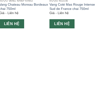
RƯỢU VANG NHẬP KHẨU
RƯỢU NGOẠI
Vang Chateau Moreau Bordeaux
Vang Coté Mas Rouge Intense
chai 750ml
Sud de France chai 750ml
Giá - Liên hệ
Giá - Liên hệ
LIÊN HỆ
LIÊN HỆ