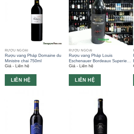
RƯỢU NGOẠI
RƯỢU NGOẠI
Rượu vang Pháp Domaine du
Rượu vang Pháp Louis
Ministre chai 750ml
Eschenauer Bordeaux Superieur
Giá - Liên hệ
Giá - Liên hệ
nút xi chai 750ml
LIÊN HỆ
LIÊN HỆ