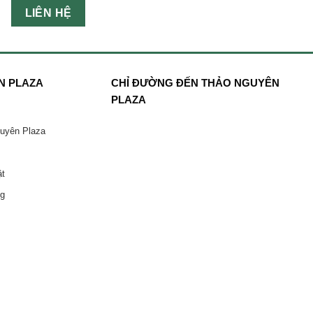
LIÊN HỆ
N PLAZA
CHỈ ĐƯỜNG ĐẾN THẢO NGUYÊN
PLAZA
guyên Plaza
ật
ng