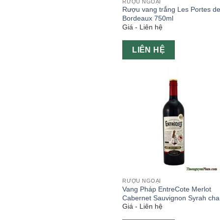
RƯỢU NGOẠI
Rượu vang trắng Les Portes d
Bordeaux 750ml
Giá - Liên hệ
LIÊN HỆ
RƯỢU NGOẠI
Vang Pháp EntreCote Merlot
Cabernet Sauvignon Syrah cha
Giá - Liên hệ
750ml