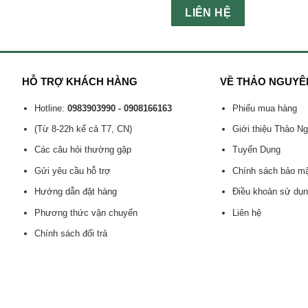
LIÊN HỆ
HỖ TRỢ KHÁCH HÀNG
VỀ THẢO NGUYÊ
Hotline:
0983903990 - 0908166163
Phiếu mua hàng
(Từ 8-22h kể cả T7, CN)
Giới thiệu Thảo N
Các câu hỏi thường gặp
Tuyển Dụng
Gửi yêu cầu hỗ trợ
Chính sách bảo m
Hướng dẫn đặt hàng
Điều khoản sử dụ
Phương thức vận chuyển
Liên hệ
Chính sách đổi trả