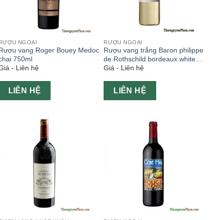
RƯỢU NGOẠI
RƯỢU NGOẠI
Rượu vang Roger Bouey Medoc
Rượu vang trắng Baron philippe
chai 750ml
de Rothschild bordeaux white
Giá - Liên hệ
Giá - Liên hệ
750ml
LIÊN HỆ
LIÊN HỆ