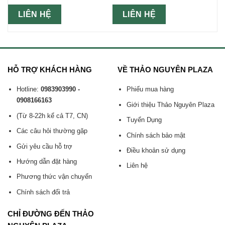
LIÊN HỆ
LIÊN HỆ
HỖ TRỢ KHÁCH HÀNG
VỀ THẢO NGUYÊN PLAZA
Hotline:
0983903990 -
Phiếu mua hàng
0908166163
Giới thiệu Thảo Nguyên Plaza
(Từ 8-22h kể cả T7, CN)
Tuyển Dụng
Các câu hỏi thường gặp
Chính sách bảo mật
Gửi yêu cầu hỗ trợ
Điều khoản sử dụng
Hướng dẫn đặt hàng
Liên hệ
Phương thức vận chuyển
Chính sách đổi trả
CHỈ ĐƯỜNG ĐẾN THẢO