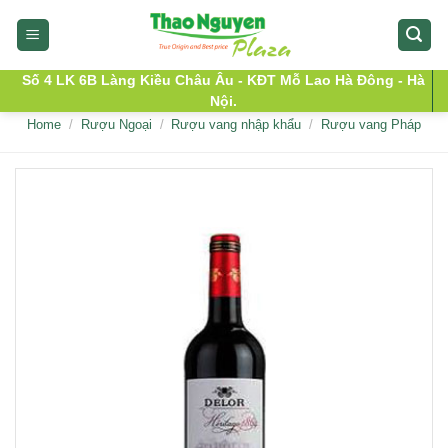
Skip
to
content
Số 4 LK 6B Làng Kiều Châu Âu - KĐT Mỗ Lao Hà Đông - Hà
Nội.
Home
/
Rượu Ngoại
/
Rượu vang nhập khẩu
/
Rượu vang Pháp