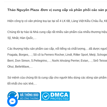
Thảo Nguyên Plaza -Đơn vị cung cấp và phân phối các sản
Hiện công ty có văn phòng toạ lạc tại số 4 LK 6B, Làng Việt Kiều Châu Âu, 
Chúng tôi tự hào là Nhà cung cấp rất nhiều sản phẩm của nhiều thương hiệu 
Sỹ, Nhât, Hàn Quốc,…
Các thượng hiệu sản phẩm cao cấp, nổi tiếng và chất lượng,…đã được người Vi
Fragata, Borges,…; Sô cô la Ferrero Rocher, Lindt, Ritter Sport, Meiji, Scho
Berri, Don Simon, S.Pellegrino,…; Nước khoáng Perrier, Evian,…; Sirô Teiss
Ohui, BelleWave,…
Sứ mệnh của chúng tôi là cung cấp cho người tiêu dùng các dòng sản phẩm 
tốt nhất cho sức khẻ,…