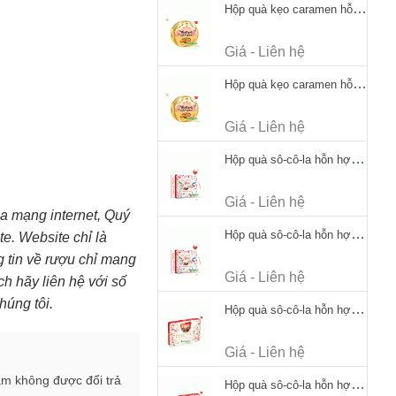
Hộp quà kẹo caramen hỗn hợp Werther's Original Caramel Candy 170g
Giá - Liên hệ
Hộp quà kẹo caramen hỗn hợp Werther's Original Caramel Candy 170g
Giá - Liên hệ
Hộp quà sô-cô-la hỗn hợp Merci Petits Chocolate Collection 125g thiếc
Giá - Liên hệ
mạng internet, Quý
Hộp quà sô-cô-la hỗn hợp Merci Petits Chocolate Collection 125g thiếc
te. Website chỉ là
ng tin về rượu chỉ mang
Giá - Liên hệ
h hãy liên hệ với số
húng tôi.
Hộp quà sô-cô-la hỗn hợp Merci Finest Selection 250g thiếc
Giá - Liên hệ
ẩm không được đổi trả
Hộp quà sô-cô-la hỗn hợp Merci Finest Selection 250g thiếc