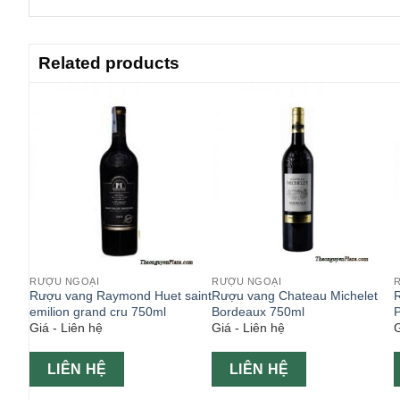
Related products
RƯỢU NGOẠI
RƯỢU NGOẠI
ge
Rượu vang Raymond Huet saint
Rượu vang Chateau Michelet
emilion grand cru 750ml
Bordeaux 750ml
P
Giá - Liên hệ
Giá - Liên hệ
G
LIÊN HỆ
LIÊN HỆ