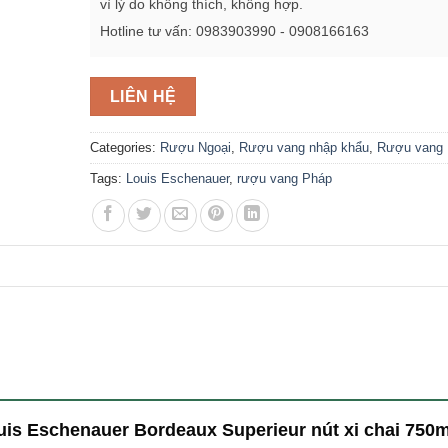
vì lý do không thích, không hợp.
Hotline tư vấn: 0983903990 - 0908166163
LIÊN HỆ
Categories:
Rượu Ngoại
,
Rượu vang nhập khẩu
,
Rượu vang
Tags:
Louis Eschenauer
,
rượu vang Pháp
ouis Eschenauer Bordeaux Superieur nút xi chai 750