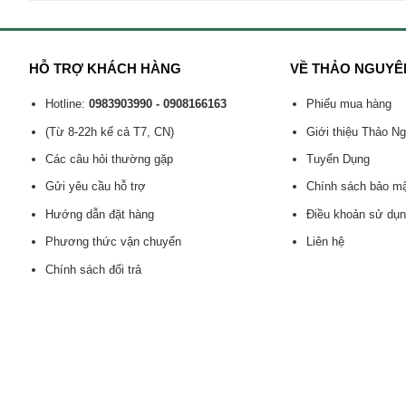
HỖ TRỢ KHÁCH HÀNG
VỀ THẢO NGUYÊ
Hotline:
0983903990 - 0908166163
Phiếu mua hàng
(Từ 8-22h kể cả T7, CN)
Giới thiệu Thảo N
Các câu hỏi thường gặp
Tuyển Dụng
Gửi yêu cầu hỗ trợ
Chính sách bảo m
Hướng dẫn đặt hàng
Điều khoản sử dụ
Phương thức vận chuyển
Liên hệ
Chính sách đổi trả