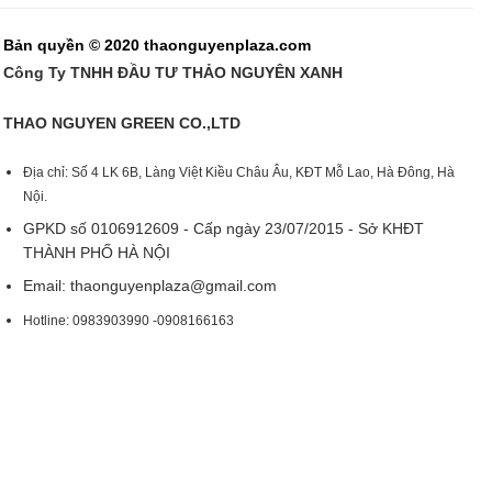
Bản quyền © 2020 thaonguyenplaza.com
Công Ty TNHH ĐẦU TƯ THẢO NGUYÊN XANH
THAO NGUYEN GREEN CO.,LTD
Địa chỉ: Số 4 LK 6B, Làng Việt Kiều Châu Âu, KĐT Mỗ Lao, Hà Đông, Hà
Nội.
GPKD số 0106912609 - Cấp ngày 23/07/2015 - Sở KHĐT
THÀNH PHỐ HÀ NỘI
Email:
thaonguyenplaza@gmail.com
Hotline: 0983903990 -0908166163