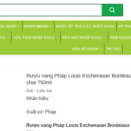
OẠI NHẬP
RƯỢU NGOẠI
NƯỚC ÉP TRÁI CÂY NHẬP KHẨU
ĐỒ PH
CỐC
SỮA TƯƠI NHẬP KHẨU
SỮA BỘT NHẬP KHẨU
KEM NGOẠI 
HÓA MỸ PHẨM
TIN TỨC
Rượu vang Pháp Louis Eschenauer Bordeaux
chai 750ml
Giá - Liên hệ
Nhãn hiệu:
Xuất xứ: Pháp
Rượu vang Pháp Louis Eschenauer Bordeaux Su