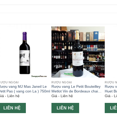
RƯỢU NGOẠI
RƯỢU NGOẠI
RƯỢU 
Rượu vang MJ Mas Janeil Le
Rượu vang Le Petit Bouteilley
Rượu v
etit Pas ( vang con La ) 750ml
Metlot Vin de Bordeaux chai
Huet B
iá - Liên hệ
Giá - Liên hệ
Giá - L
750ml
750ml
LIÊN HỆ
LIÊN HỆ
LI