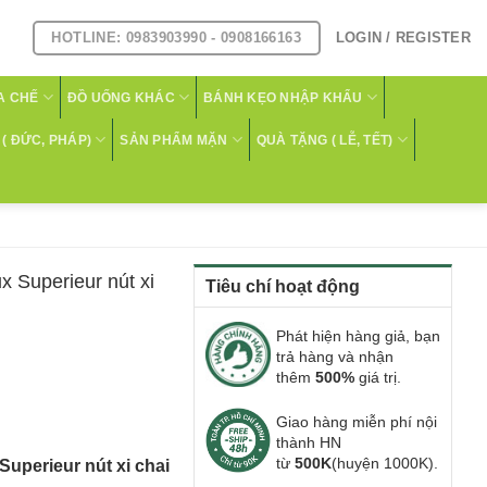
HOTLINE: 0983903990 - 0908166163
LOGIN / REGISTER
A CHẾ
ĐỒ UỐNG KHÁC
BÁNH KẸO NHẬP KHẨU
( ĐỨC, PHÁP)
SẢN PHẨM MẶN
QUÀ TẶNG ( LỄ, TẾT)
 Superieur nút xi
Tiêu chí hoạt động
Phát hiện hàng giả, bạn
trả hàng và nhận
thêm
500%
giá trị.
Giao hàng miễn phí nội
thành HN
từ
500K
(huyện 1000K).
perieur nút xi chai