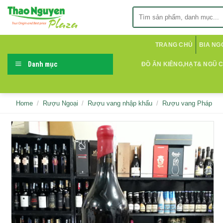
Skip
Search
to
for:
content
TRANG CHỦ
BIA NG
Danh mục
ĐỒ ĂN KIÊNG,HẠT& NGŨ 
Home
/
Rượu Ngoại
/
Rượu vang nhập khẩu
/
Rượu vang Pháp