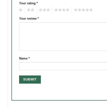
Your rating
*
1
2
3
4
5
Your review
*
Name
*