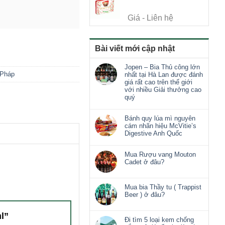
Giá - Liên hệ
Bài viết mới cập nhật
Jopen – Bia Thủ công lớn
 Pháp
nhất tại Hà Lan được đánh
giá rất cao trên thế giới
với nhiều Giải thưởng cao
quý
Bánh quy lúa mì nguyên
cám nhãn hiệu McVitie’s
Digestive Anh Quốc
Mua Rượu vang Mouton
Cadet ở đâu?
Mua bia Thầy tu ( Trappist
Beer ) ở đâu?
ml”
Đi tìm 5 loại kem chống