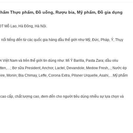
 phẩm Thực phẩm, Đồ uống, Rượu bia, Mỹ phẩm, Đồ gia dụng
KĐT Mỗ Lao, Hà Đông, Hà Nội.
nổi tiếng đến từ các quốc gia hàng đầu thế giới như Mỹ, Đức, Pháp, Ý, Thụy
ệt Nam và trên thế giới tin dùng như: Mì Ý Barilla, Pasta Zara; dầu oliu
getten,…; Bơ sữa President, Anchor, Lactel, Devandole, Medow Fresh,..; Nước ép
eire, Monin; Bia Chimay, Leffe, Corona Extra, Pilsner Urquelle, Asahi,…Mỹ phẩm
cao cấp, chất lượng cao, đem đến cho người tiêu dùng nhiều sự lựa chọn và