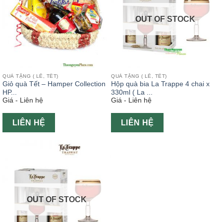
OUT OF STOCK
QUÀ TẶNG ( LỄ, TẾT)
QUÀ TẶNG ( LỄ, TẾT)
Giỏ quà Tết – Hamper Collection
Hộp quà bia La Trappe 4 chai x
HP...
330ml ( La ...
Giá - Liên hệ
Giá - Liên hệ
LIÊN HỆ
LIÊN HỆ
OUT OF STOCK