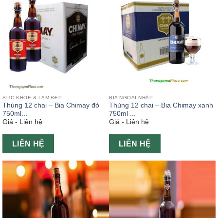
SỨC KHỎE & LÀM ĐẸP
BIA NGOẠI NHẬP
Thùng 12 chai – Bia Chimay đỏ
Thùng 12 chai – Bia Chimay xanh
750ml...
750ml ...
Giá - Liên hệ
Giá - Liên hệ
LIÊN HỆ
LIÊN HỆ