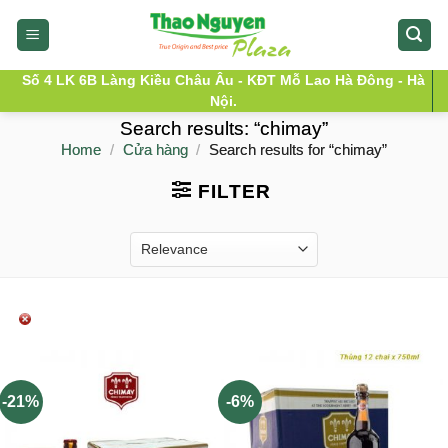
Skip
to
content
Số 4 LK 6B Làng Kiều Châu Âu - KĐT Mỗ Lao Hà Đông - Hà
Nội.
Search results: “chimay”
Home
/
Cửa hàng
/
Search results for “chimay”
FILTER
-21%
-6%