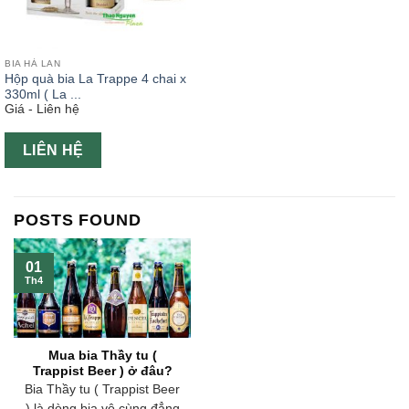
BIA HÀ LAN
Hộp quà bia La Trappe 4 chai x
330ml ( La ...
Giá - Liên hệ
LIÊN HỆ
POSTS FOUND
01
Th4
Mua bia Thầy tu (
Trappist Beer ) ở đâu?
Bia Thầy tu ( Trappist Beer
) là dòng bia vô cùng đẳng