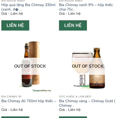
BIA NGOẠI NHẬP
BIA NGOẠI NHẬP
Hộp quà tặng Bia Chimay 330ml
Bia Chimay xanh 9% – hộp thiếc
(xanh, đ�...
chai 75c...
Giá - Liên hệ
Giá - Liên hệ
LIÊN HỆ
LIÊN HỆ
OUT OF STOCK
OUT OF STOCK
BIA CHIMAY BỈ
SỨC KHỎE & LÀM ĐẸP
Bia Chimay đỏ 750ml hộp thiếc –
Bia Chimay vàng – Chimay Gold (
...
Chimay...
Giá - Liên hệ
Giá - Liên hệ