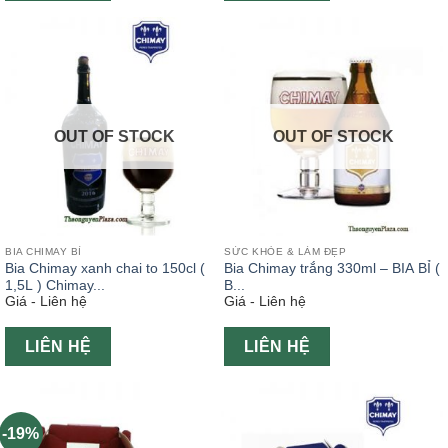
OUT OF STOCK
OUT OF STOCK
BIA CHIMAY BỈ
SỨC KHỎE & LÀM ĐẸP
Bia Chimay xanh chai to 150cl (
Bia Chimay trắng 330ml – BIA BỈ (
1,5L ) Chimay...
B...
Giá - Liên hệ
Giá - Liên hệ
LIÊN HỆ
LIÊN HỆ
-19%