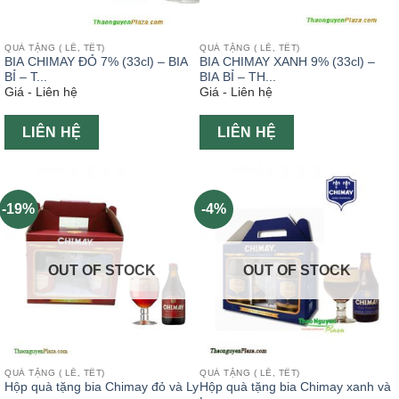
QUÀ TẶNG ( LỄ, TẾT)
QUÀ TẶNG ( LỄ, TẾT)
BIA CHIMAY ĐỎ 7% (33cl) – BIA
BIA CHIMAY XANH 9% (33cl) –
BỈ – T...
BIA BỈ – TH...
Giá - Liên hệ
Giá - Liên hệ
LIÊN HỆ
LIÊN HỆ
-19%
-4%
OUT OF STOCK
OUT OF STOCK
QUÀ TẶNG ( LỄ, TẾT)
QUÀ TẶNG ( LỄ, TẾT)
Hộp quà tặng bia Chimay đỏ và Ly
Hộp quà tặng bia Chimay xanh và