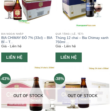
BIA NGOẠI NHẬP
QUÀ TẶNG ( LỄ, TẾT)
BIA CHIMAY ĐỎ 7% (33cl) – BIA
Thùng 12 chai – Bia Chimay xanh
BỈ – T...
750ml ...
Giá - Liên hệ
Giá - Liên hệ
LIÊN HỆ
LIÊN HỆ
-43%
-38%
OUT OF STOCK
OUT OF STOCK