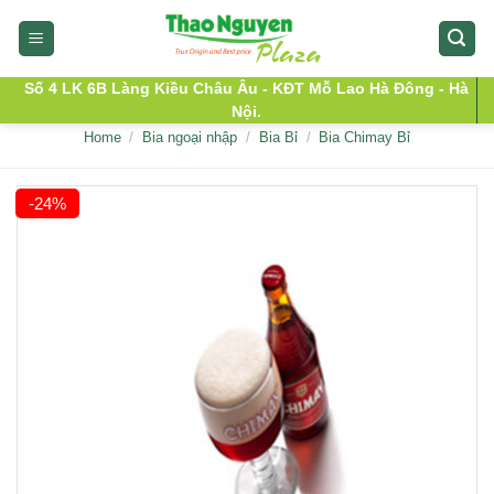
Skip
to
content
Số 4 LK 6B Làng Kiều Châu Âu - KĐT Mỗ Lao Hà Đông - Hà
Nội.
Home
/
Bia ngoại nhập
/
Bia Bỉ
/
Bia Chimay Bỉ
-24%