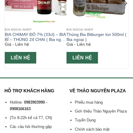
BIA NGOẠI NHẬP
BIA NGOẠI NHẬP
% (
BIA CHIMAY ĐỎ 7% (33cl) – BIA
Thùng Bia Bitburger lon 500ml (
BỈ – THÙNG 24 CHAI ( Bia ngoại
Bia ngoại )
Giá - Liên hệ
Giá - Liên hệ
)
LIÊN HỆ
LIÊN HỆ
HỖ TRỢ KHÁCH HÀNG
VỀ THẢO NGUYÊN PLAZA
Hotline:
0983903990 -
Phiếu mua hàng
0908166163
Giới thiệu Thảo Nguyên Plaza
(Từ 8-22h kể cả T7, CN)
Tuyển Dụng
Các câu hỏi thường gặp
Chính sách bảo mật