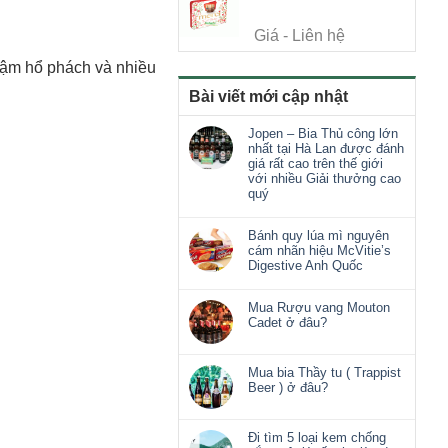
Giá - Liên hệ
m hổ phách và nhiều
Bài viết mới cập nhật
Jopen – Bia Thủ công lớn
nhất tại Hà Lan được đánh
giá rất cao trên thế giới
với nhiều Giải thưởng cao
quý
Bánh quy lúa mì nguyên
cám nhãn hiệu McVitie’s
Digestive Anh Quốc
Mua Rượu vang Mouton
Cadet ở đâu?
Mua bia Thầy tu ( Trappist
Beer ) ở đâu?
Đi tìm 5 loại kem chống