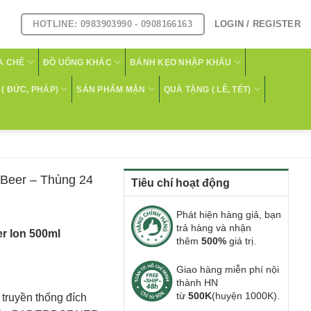
HOTLINE: 0983903990 - 0908166163
LOGIN / REGISTER
A CHẾ
ĐỒ UỐNG KHÁC
BÁNH KẸO NHẬP KHẨU
( ĐỨC, PHÁP)
SẢN PHẨM MẶN
QUÀ TẶNG ( LỄ, TẾT)
Beer – Thùng 24
Tiêu chí hoạt động
Phát hiện hàng giả, bạn
trả hàng và nhận
r lon 500ml
thêm
500%
giá trị.
Giao hàng miễn phí nội
thành HN
từ
500K
(huyện 1000K).
truyền thống đích