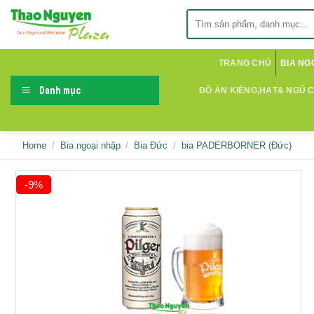
Skip
Search
to
for:
content
TRANG CHỦ
BIA NG
Danh mục
ĐỒ ĂN KIÊNG,HẠT& NGŨ 
Home
/
Bia ngoại nhập
/
Bia Đức
/
bia PADERBORNER (Đức)
-9%