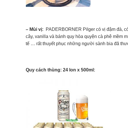
– Mùi vị:
PADERBORNER Pilger có vị đậm đà, có c
cây, vanilla và bánh quy hòa quyện cà phê mềm mư
tế … rất thuyết phục những người sành bia đã thư
Quy cách thùng: 24 lon x 500ml: