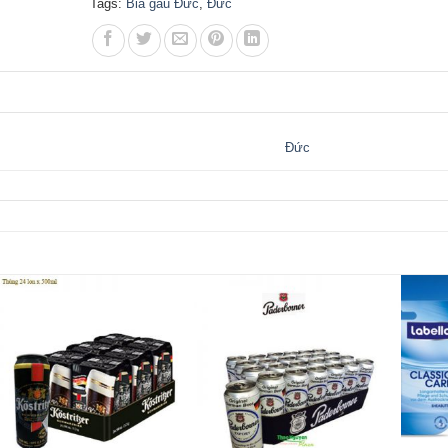
Tags:
Bia gấu Đức
,
Đức
Đức