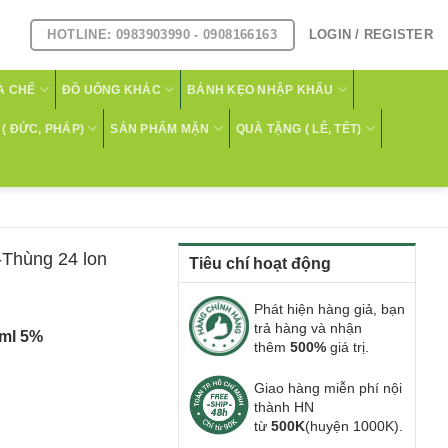
HOTLINE: 0983903990 - 0908166163
LOGIN / REGISTER
A CHẾ
ĐỒ UỐNG KHÁC
BÁNH KẸO NHẬP KHẨU
( ĐỨC, PHÁP)
SẢN PHẨM MẶN
QUÀ TẶNG ( LỄ, TẾT)
Thùng 24 lon
Tiêu chí hoạt động
Phát hiện hàng giả, bạn
trả hàng và nhận
0ml 5%
thêm
500%
giá trị.
Giao hàng miễn phí nội
thành HN
từ
500K
(huyện 1000K).