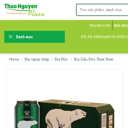
Skip
Search
to
for:
content
TRANG CHỦ
BIA NG
Danh mục
ĐỒ ĂN KIÊNG,HẠT& NGŨ 
Home
/
Bia ngoại nhập
/
Bia Đức
/
Bia Gấu Đức Bear Beer