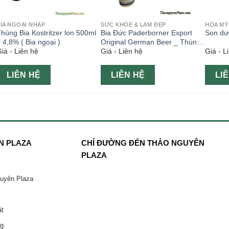
IA NGOẠI NHẬP
SỨC KHỎE & LÀM ĐẸP
HÓA MỸ
hùng Bia Kostritzer lon 500ml
Bia Đức Paderborner Export
Son dư
 4,8% ( Bia ngoại )
Original German Beer _ Thùng
iá - Liên hệ
Giá - Liên hệ
Giá - L
24 lon 500ml
LIÊN HỆ
LIÊN HỆ
LI
N PLAZA
CHỈ ĐƯỜNG ĐẾN THẢO NGUYÊN
PLAZA
guyên Plaza
ật
ng