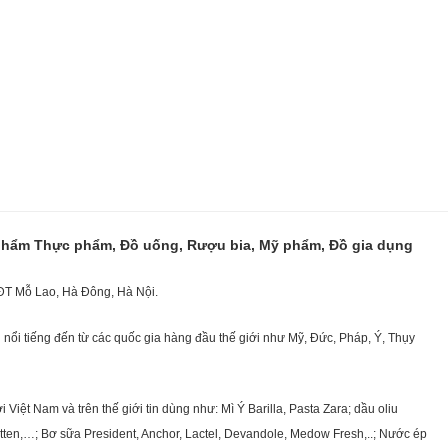
 phẩm Thực phẩm, Đồ uống, Rượu bia, Mỹ phẩm, Đồ gia dụng
KĐT Mỗ Lao, Hà Đông, Hà Nội.
nổi tiếng đến từ các quốc gia hàng đầu thế giới như Mỹ, Đức, Pháp, Ý, Thụy
ệt Nam và trên thế giới tin dùng như: Mì Ý Barilla, Pasta Zara; dầu oliu
getten,…; Bơ sữa President, Anchor, Lactel, Devandole, Medow Fresh,..; Nước ép