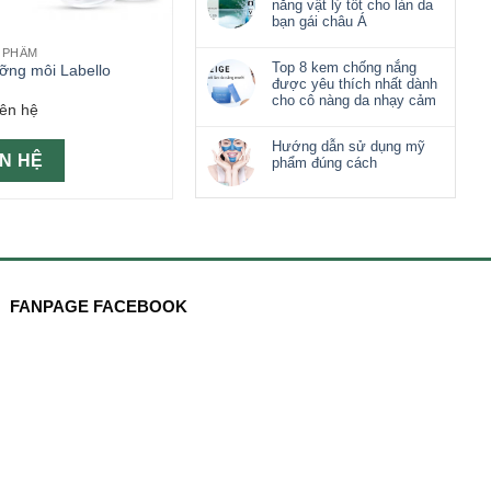
nắng vật lý tốt cho làn da
bạn gái châu Á
 PHẨM
Top 8 kem chống nắng
ỡng môi Labello
được yêu thích nhất dành
cho cô nàng da nhạy cảm
iên hệ
Hướng dẫn sử dụng mỹ
ÊN HỆ
phẩm đúng cách
FANPAGE FACEBOOK