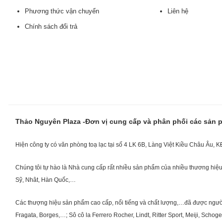
Phương thức vận chuyển
Liên hệ
Chính sách đổi trả
Thảo Nguyên Plaza -Đơn vị cung cấp và phân phối các sản
Hiện công ty có văn phòng toạ lạc tại số 4 LK 6B, Làng Việt Kiều Châu Âu, 
Chúng tôi tự hào là Nhà cung cấp rất nhiều sản phẩm của nhiều thương hiệu 
Sỹ, Nhât, Hàn Quốc,…
Các thượng hiệu sản phẩm cao cấp, nổi tiếng và chất lượng,…đã được người Vi
Fragata, Borges,…; Sô cô la Ferrero Rocher, Lindt, Ritter Sport, Meiji, Scho