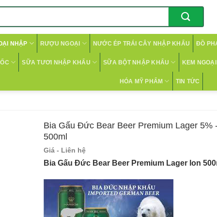
OẠI NHẬP
RƯỢU NGOẠI
NƯỚC ÉP TRÁI CÂY NHẬP KHẨU
ĐỒ PH
CỐC
SỮA TƯƠI NHẬP KHẨU
SỮA BỘT NHẬP KHẨU
KEM NGOẠI 
HÓA MỸ PHẨM
TIN TỨC
Bia Gấu Đức Bear Beer Premium Lager 5% -
500ml
Giá - Liên hệ
Bia Gấu Đức Bear Beer Premium Lager lon 50