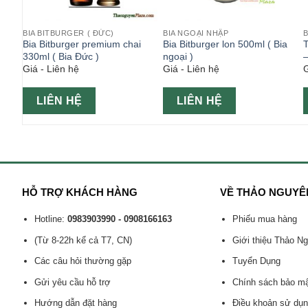
BIA BITBURGER ( ĐỨC)
BIA NGOẠI NHẬP
B
 – BIA
Bia Bitburger premium chai
Bia Bitburger lon 500ml ( Bia
T
ngoại
330ml ( Bia Đức )
ngoại )
–
Giá - Liên hệ
Giá - Liên hệ
G
LIÊN HỆ
LIÊN HỆ
HỖ TRỢ KHÁCH HÀNG
VỀ THẢO NGUYÊ
Hotline:
0983903990 - 0908166163
Phiếu mua hàng
(Từ 8-22h kể cả T7, CN)
Giới thiệu Thảo N
Các câu hỏi thường gặp
Tuyển Dụng
Gửi yêu cầu hỗ trợ
Chính sách bảo m
Hướng dẫn đặt hàng
Điều khoản sử dụ