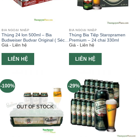
BIA NGOẠI NHẬP
BIA NGOẠI NHẬP
Thùng 24 lon 500ml – Bia
Thùng Bia Tiệp Staropramen
Budweiser Budvar Original ( Séc –
Premium – 24 chai 330ml
Giá - Liên hệ
Giá - Liên hệ
Bia ngoại )
LIÊN HỆ
LIÊN HỆ
-100%
-29%
OUT OF STOCK