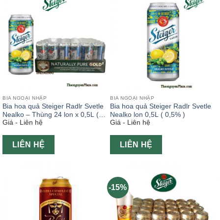
BIA NGOẠI NHẬP
BIA NGOẠI NHẬP
Bia hoa quả Steiger Radlr Svetle
Bia hoa quả Steiger Radlr Svetle
Nealko – Thùng 24 lon x 0,5L (
Nealko lon 0,5L ( 0,5% )
Giá - Liên hệ
Giá - Liên hệ
0,5% )
LIÊN HỆ
LIÊN HỆ
-15%