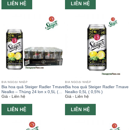
LIÊN HỆ
LIÊN HỆ
BIA NGOẠI NHẬP
BIA NGOẠI NHẬP
Bia hoa quả Steiger Radler Tmave
Bia hoa quả Steiger Radler Tmave
Nealko – Thùng 24 lon x 0,5L (
Nealko 0,5L ( 0,5% )
Giá - Liên hệ
Giá - Liên hệ
0,5% )
LIÊN HỆ
LIÊN HỆ