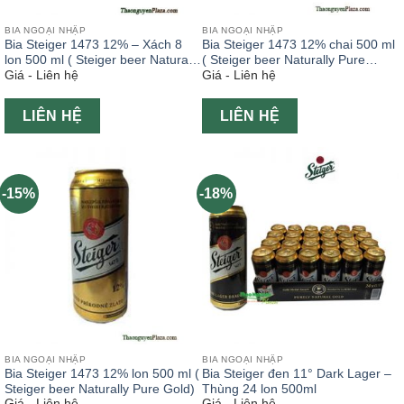
BIA NGOẠI NHẬP
BIA NGOẠI NHẬP
Bia Steiger 1473 12% – Xách 8
Bia Steiger 1473 12% chai 500 ml
lon 500 ml ( Steiger beer Naturally
( Steiger beer Naturally Pure
Giá - Liên hệ
Giá - Liên hệ
Pure Gold)
Gold)
LIÊN HỆ
LIÊN HỆ
-15%
-18%
BIA NGOẠI NHẬP
BIA NGOẠI NHẬP
Bia Steiger 1473 12% lon 500 ml (
Bia Steiger đen 11° Dark Lager –
Steiger beer Naturally Pure Gold)
Thùng 24 lon 500ml
Giá - Liên hệ
Giá - Liên hệ