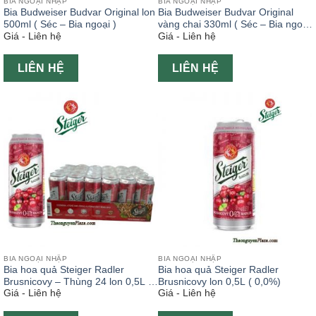
BIA NGOẠI NHẬP
BIA NGOẠI NHẬP
Bia Budweiser Budvar Original lon
Bia Budweiser Budvar Original
500ml ( Séc – Bia ngoại )
vàng chai 330ml ( Séc – Bia ngoại
Giá - Liên hệ
Giá - Liên hệ
)
LIÊN HỆ
LIÊN HỆ
BIA NGOẠI NHẬP
BIA NGOẠI NHẬP
Bia hoa quả Steiger Radler
Bia hoa quả Steiger Radler
Brusnicovy – Thùng 24 lon 0,5L (
Brusnicovy lon 0,5L ( 0,0%)
Giá - Liên hệ
Giá - Liên hệ
0,0%)