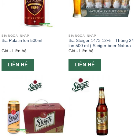
BIA NGOẠI NHẬP
BIA NGOẠI NHẬP
Bia Palatin lon 500ml
Bia Steiger 1473 12% – Thùng 24
lon 500 ml ( Steiger beer Naturally
Giá - Liên hệ
Giá - Liên hệ
Pure Gold)
LIÊN HỆ
LIÊN HỆ