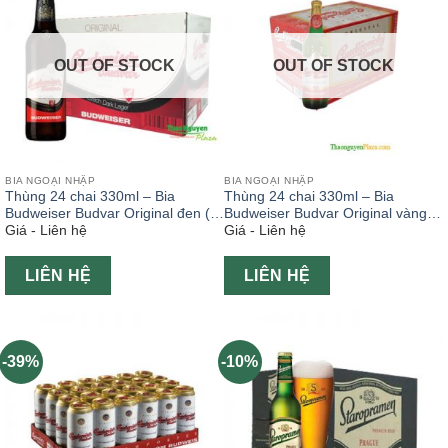
OUT OF STOCK
OUT OF STOCK
BIA NGOẠI NHẬP
BIA NGOẠI NHẬP
Thùng 24 chai 330ml – Bia
Thùng 24 chai 330ml – Bia
Budweiser Budvar Original đen (
Budweiser Budvar Original vàng (
Giá - Liên hệ
Giá - Liên hệ
Séc – Bia ngoại )
Séc – Bia ngoại )
LIÊN HỆ
LIÊN HỆ
-39%
-10%