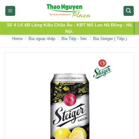
Skip
to
content
Số 4 LK 6B Làng Kiều Châu Âu - KĐT Mỗ Lao Hà Đông - Hà
Nội.
Home
/
Bia ngoại nhập
/
Bia Tiệp - Séc
/
Bia Steiger ( Tiệp )