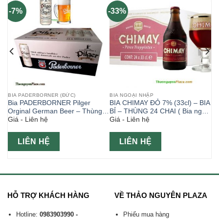
-7%
-33%
BIA PADERBORNER (ĐỨC)
BIA NGOẠI NHẬP
Bia PADERBORNER Pilger
BIA CHIMAY ĐỎ 7% (33cl) – BIA
ại
Orginal German Beer – Thùng
BỈ – THÙNG 24 CHAI ( Bia ngoại
Giá - Liên hệ
Giá - Liên hệ
24 lon 500ml- Hộp Tết
)
LIÊN HỆ
LIÊN HỆ
HỖ TRỢ KHÁCH HÀNG
VỀ THẢO NGUYÊN PLAZA
Hotline:
0983903990 -
Phiếu mua hàng