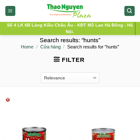
Skip
to
content
Số 4 LK 6B Làng Kiều Châu Âu - KĐT Mỗ Lao Hà Đông - Hà
Nội.
Search results: “hunts”
Home
/
Cửa hàng
/
Search results for “hunts”
FILTER