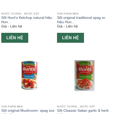
NƯỚC TƯƠNG , NƯỚC SỐT
SẢN PHẨM MẶN
Sốt Hunt’s Ketchup natural hiệu
Sốt original traditional spag sc
Hun...
hiệu Hun...
Giá - Liên hệ
Giá - Liên hệ
LIÊN HỆ
LIÊN HỆ
SẢN PHẨM MẶN
NƯỚC TƯƠNG , NƯỚC SỐT
Sốt original Mushroom- spag sce
Sốt Clsassic Italian garlic & herb