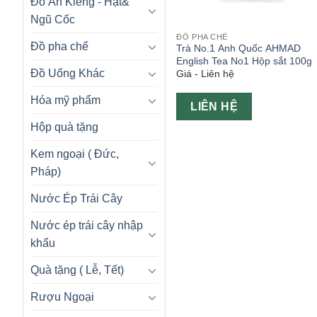
Đồ Ăn Kiêng - Hạt&
Ngũ Cốc
ĐỒ PHA CHẾ
Đồ pha chế
Trà No.1 Anh Quốc AHMAD
English Tea No1 Hộp sắt 100g
Đồ Uống Khác
Giá - Liên hệ
Hóa mỹ phẩm
LIÊN HỆ
Hộp quà tặng
Kem ngoại ( Đức,
Pháp)
Nước Ép Trái Cây
Nước ép trái cây nhập
khẩu
Quà tặng ( Lễ, Tết)
Rượu Ngoại