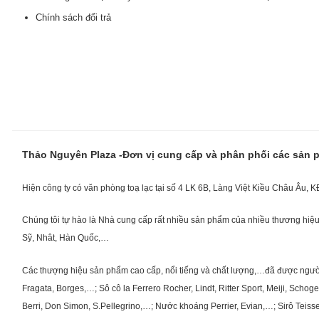
Chính sách đổi trả
Thảo Nguyên Plaza -Đơn vị cung cấp và phân phối các sản
Hiện công ty có văn phòng toạ lạc tại số 4 LK 6B, Làng Việt Kiều Châu Âu, 
Chúng tôi tự hào là Nhà cung cấp rất nhiều sản phẩm của nhiều thương hiệu 
Sỹ, Nhât, Hàn Quốc,…
Các thượng hiệu sản phẩm cao cấp, nổi tiếng và chất lượng,…đã được người Vi
Fragata, Borges,…; Sô cô la Ferrero Rocher, Lindt, Ritter Sport, Meiji, Scho
Berri, Don Simon, S.Pellegrino,…; Nước khoáng Perrier, Evian,…; Sirô Teiss