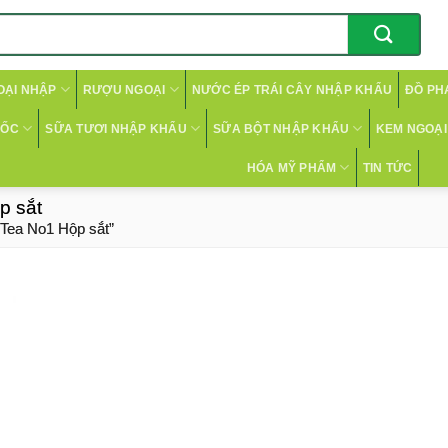
OẠI NHẬP
RƯỢU NGOẠI
NƯỚC ÉP TRÁI CÂY NHẬP KHẨU
ĐỒ PH
CỐC
SỮA TƯƠI NHẬP KHẨU
SỮA BỘT NHẬP KHẨU
KEM NGOẠI 
HÓA MỸ PHẨM
TIN TỨC
p sắt
Tea No1 Hộp sắt”