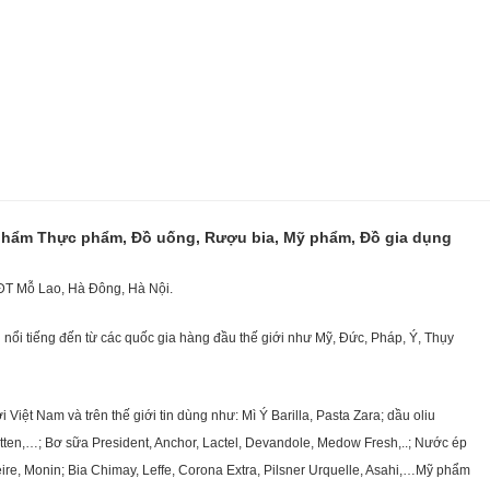
 phẩm Thực phẩm, Đồ uống, Rượu bia, Mỹ phẩm, Đồ gia dụng
KĐT Mỗ Lao, Hà Đông, Hà Nội.
nổi tiếng đến từ các quốc gia hàng đầu thế giới như Mỹ, Đức, Pháp, Ý, Thụy
ệt Nam và trên thế giới tin dùng như: Mì Ý Barilla, Pasta Zara; dầu oliu
getten,…; Bơ sữa President, Anchor, Lactel, Devandole, Medow Fresh,..; Nước ép
eire, Monin; Bia Chimay, Leffe, Corona Extra, Pilsner Urquelle, Asahi,…Mỹ phẩm