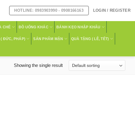
HOTLINE: 0983903990 - 0908166163
LOGIN / REGISTER
A CHẾ
ĐỒ UỐNG KHÁC
BÁNH KẸO NHẬP KHẨU
( ĐỨC, PHÁP)
SẢN PHẨM MẶN
QUÀ TẶNG ( LỄ, TẾT)
Showing the single result