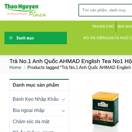
Skip
Search
to
for:
content
TRANG CHỦ
BIA NG
Danh mục
ĐỒ ĂN KIÊNG,HẠT& NGŨ 
Trà No.1 Anh Quốc AHMAD English Tea No1 Hộ
Home
/
Products tagged “Trà No.1 Anh Quốc AHMAD English 
Danh mục sản phẩm
Bánh Kẹo Nhập Khẩu
Bia ngoại nhập
Chăm sóc da mặt