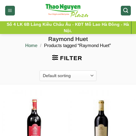
Skip
to
content
Số 4 LK 6B Làng Kiều Châu Âu - KĐT Mỗ Lao Hà Đông - Hà
Nội.
Raymond Huet
Home
/
Products tagged “Raymond Huet”
FILTER