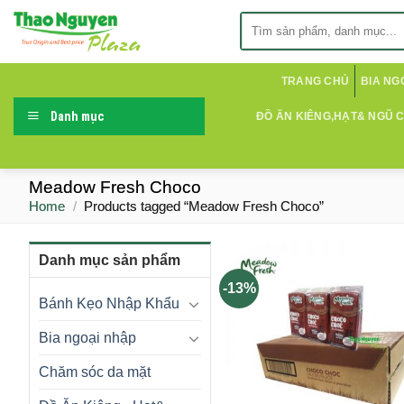
Skip
Search
to
for:
content
TRANG CHỦ
BIA NG
Danh mục
ĐỒ ĂN KIÊNG,HẠT& NGŨ 
Meadow Fresh Choco
Home
/
Products tagged “Meadow Fresh Choco”
Danh mục sản phẩm
-13%
Bánh Kẹo Nhập Khẩu
Bia ngoại nhập
Chăm sóc da mặt