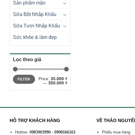
Sản phẩm mặn
Sữa Bột Nhập Khẩu
Sữa Tươi Nhập Khẩu
Sức khỏe & làm đẹp
Lọc theo giá
Min
Max
Price:
35.000 ₫
FILTER
price
price
—
350.000 ₫
HỖ TRỢ KHÁCH HÀNG
VỀ THẢO NGUYÊ
Hotline:
0983903990 - 0908166163
Phiếu mua hàng