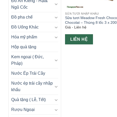
Đồ Ăn Kiêng - Hạt&
Ngũ Cốc
SỮA TƯƠI NHẬP KHẨU
Đồ pha chế
Sữa tươi Meadow Fresh Choc
Chocolat – Thùng 8 lốc 3 x 20
Đồ Uống Khác
Giá - Liên hệ
Hóa mỹ phẩm
LIÊN HỆ
Hộp quà tặng
Kem ngoại ( Đức,
Pháp)
Nước Ép Trái Cây
Nước ép trái cây nhập
khẩu
Quà tặng ( Lễ, Tết)
Rượu Ngoại