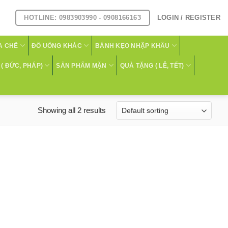
HOTLINE: 0983903990 - 0908166163
LOGIN / REGISTER
A CHẾ
ĐỒ UỐNG KHÁC
BÁNH KẸO NHẬP KHẨU
( ĐỨC, PHÁP)
SẢN PHẨM MẶN
QUÀ TẶNG ( LỄ, TẾT)
Showing all 2 results