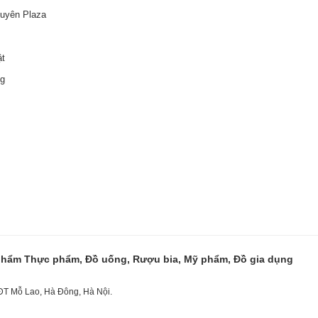
guyên Plaza
ật
ng
 phẩm Thực phẩm, Đồ uống, Rượu bia, Mỹ phẩm, Đồ gia dụng
KĐT Mỗ Lao, Hà Đông, Hà Nội.