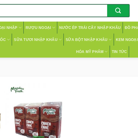
OẠI NHẬP
RƯỢU NGOẠI
NƯỚC ÉP TRÁI CÂY NHẬP KHẨU
ĐỒ PH
CỐC
SỮA TƯƠI NHẬP KHẨU
SỮA BỘT NHẬP KHẨU
KEM NGOẠI 
HÓA MỸ PHẨM
TIN TỨC