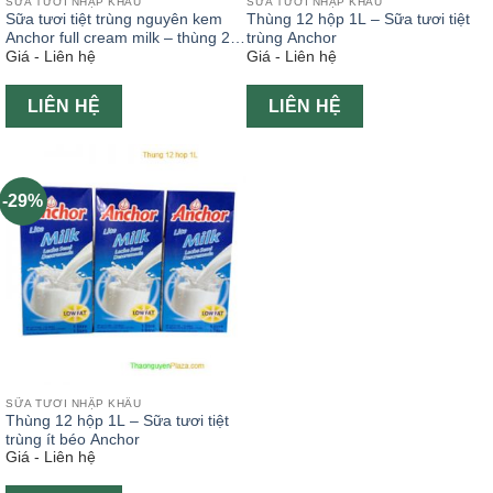
SỮA TƯƠI NHẬP KHẨU
SỮA TƯƠI NHẬP KHẨU
Sữa tươi tiệt trùng nguyên kem
Thùng 12 hộp 1L – Sữa tươi tiệt
Anchor full cream milk – thùng 24
trùng Anchor
Giá - Liên hệ
Giá - Liên hệ
hộp 200ml
LIÊN HỆ
LIÊN HỆ
-29%
SỮA TƯƠI NHẬP KHẨU
Thùng 12 hộp 1L – Sữa tươi tiệt
trùng ít béo Anchor
Giá - Liên hệ