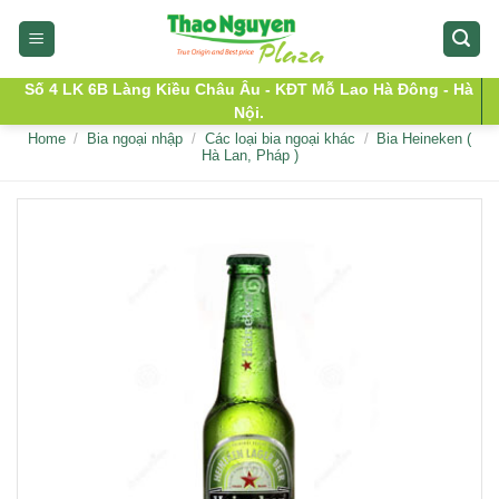
Skip
to
content
Số 4 LK 6B Làng Kiều Châu Âu - KĐT Mỗ Lao Hà Đông - Hà
Nội.
Home
/
Bia ngoại nhập
/
Các loại bia ngoại khác
/
Bia Heineken (
Hà Lan, Pháp )