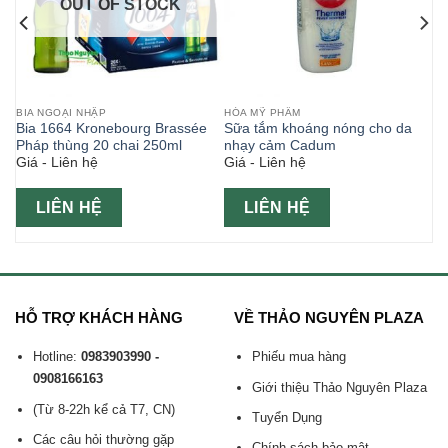
OUT OF STOCK
BIA NGOẠI NHẬP
HÓA MỸ PHẨM
Bia 1664 Kronebourg Brassée
Sữa tắm khoáng nóng cho da
Pháp thùng 20 chai 250ml
nhạy cảm Cadum
Giá - Liên hệ
Giá - Liên hệ
LIÊN HỆ
LIÊN HỆ
HỖ TRỢ KHÁCH HÀNG
VỀ THẢO NGUYÊN PLAZA
Hotline:
0983903990 -
Phiếu mua hàng
0908166163
Giới thiệu Thảo Nguyên Plaza
(Từ 8-22h kể cả T7, CN)
Tuyển Dụng
Các câu hỏi thường gặp
Chính sách bảo mật