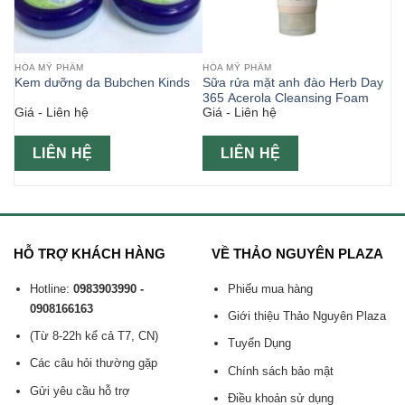
HÓA MỸ PHẨM
HÓA MỸ PHẨM
65
Kem dưỡng da Bubchen Kinds
Sữa rửa mặt anh đào Herb Day
365 Acerola Cleansing Foam
Giá - Liên hệ
Giá - Liên hệ
LIÊN HỆ
LIÊN HỆ
HỖ TRỢ KHÁCH HÀNG
VỀ THẢO NGUYÊN PLAZA
Hotline:
0983903990 -
Phiếu mua hàng
0908166163
Giới thiệu Thảo Nguyên Plaza
(Từ 8-22h kể cả T7, CN)
Tuyển Dụng
Các câu hỏi thường gặp
Chính sách bảo mật
Gửi yêu cầu hỗ trợ
Điều khoản sử dụng