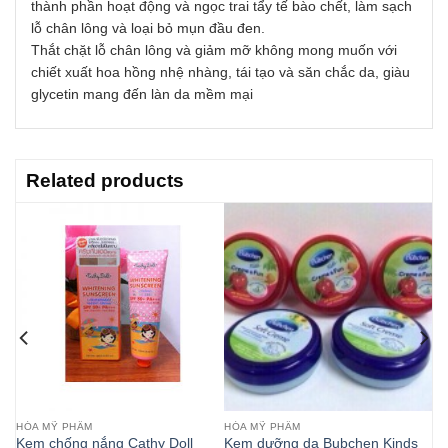
thành phần hoạt động và ngọc trai tẩy tế bào chết, làm sạch
lỗ chân lông và loại bỏ mụn đầu đen.
Thắt chặt lỗ chân lông và giảm mỡ không mong muốn với
chiết xuất hoa hồng nhệ nhàng, tái tạo và săn chắc da, giàu
glycetin mang đến làn da mềm mại
Related products
HÓA MỸ PHẨM
HÓA MỸ PHẨM
g
Kem chống nắng Cathy Doll
Kem dưỡng da Bubchen Kinds