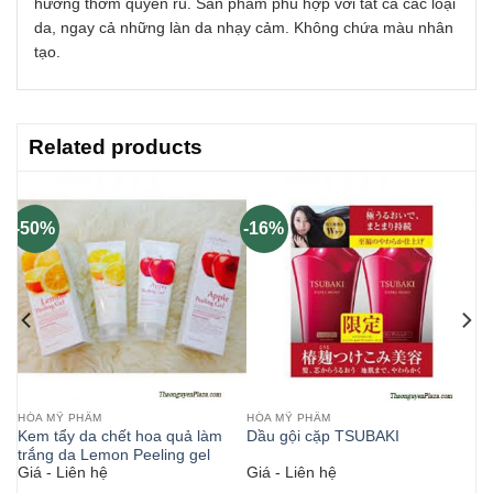
hương thơm quyến rũ. Sản phẩm phù hợp với tất cả các loại
da, ngay cả những làn da nhạy cảm. Không chứa màu nhân
tạo.
Related products
-50%
-16%
HÓA MỸ PHẨM
HÓA MỸ PHẨM
Kem tẩy da chết hoa quả làm
Dầu gội cặp TSUBAKI
trắng da Lemon Peeling gel
Giá - Liên hệ
Giá - Liên hệ