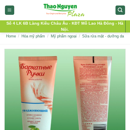
Skip
to
content
Số 4 LK 6B Làng Kiều Châu Âu - KĐT Mỗ Lao Hà Đông - Hà
Nội.
Home
/
Hóa mỹ phẩm
/
Mỹ phẩm ngoại
/
Sữa rửa mặt - dưỡng da