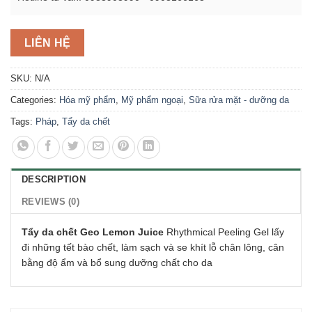
LIÊN HỆ
SKU:
N/A
Categories:
Hóa mỹ phẩm
,
Mỹ phẩm ngoại
,
Sữa rửa mặt - dưỡng da
Tags:
Pháp
,
Tẩy da chết
DESCRIPTION
REVIEWS (0)
Tẩy da chết Geo Lemon Juice
Rhythmical Peeling Gel lấy
đi những tết bào chết, làm sạch và se khít lỗ chân lông, cân
bằng độ ẩm và bổ sung dưỡng chất cho da