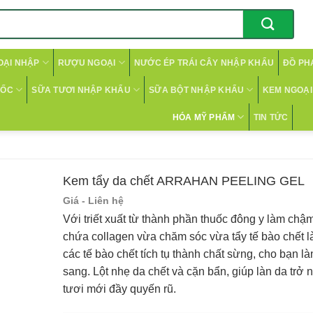
OẠI NHẬP
RƯỢU NGOẠI
NƯỚC ÉP TRÁI CÂY NHẬP KHẨU
ĐỒ PH
CỐC
SỮA TƯƠI NHẬP KHẨU
SỮA BỘT NHẬP KHẨU
KEM NGOẠI 
HÓA MỸ PHẨM
TIN TỨC
Kem tẩy da chết ARRAHAN PEELING GEL
Giá - Liên hệ
Với triết xuất từ thành phần thuốc đông y làm chậm
chứa collagen vừa chăm sóc vừa tẩy tế bào chết l
các tế bào chết tích tụ thành chất sừng, cho bạn l
sang. Lột nhẹ da chết và cặn bẩn, giúp làn da trở
tươi mới đầy quyến rũ.