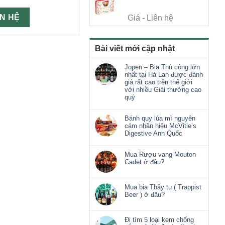
ÊN HỆ
Giá - Liên hệ
Bài viết mới cập nhật
Jopen – Bia Thủ công lớn
nhất tại Hà Lan được đánh
giá rất cao trên thế giới
với nhiều Giải thưởng cao
quý
Bánh quy lúa mì nguyên
cám nhãn hiệu McVitie’s
Digestive Anh Quốc
Mua Rượu vang Mouton
Cadet ở đâu?
Mua bia Thầy tu ( Trappist
Beer ) ở đâu?
Đi tìm 5 loại kem chống