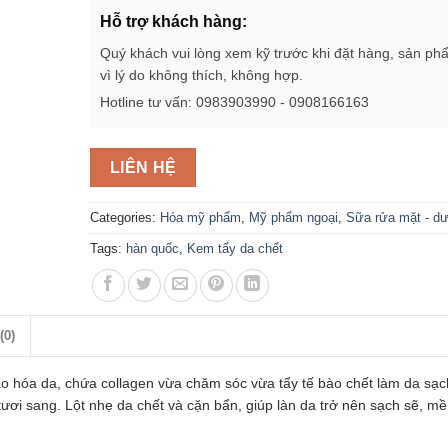
Hỗ trợ khách hàng:
Quý khách vui lòng xem kỹ trước khi đặt hàng, sản ph
vì lý do không thích, không hợp.
Hotline tư vấn: 0983903990 - 0908166163
LIÊN HỆ
Categories:
Hóa mỹ phẩm
,
Mỹ phẩm ngoại
,
Sữa rửa mặt - d
Tags:
hàn quốc
,
Kem tẩy da chết
(0)
lão hóa da, chứa collagen vừa chăm sóc vừa tẩy tế bào chết làm da sạc
tươi sang. Lột nhẹ da chết và cặn bẩn, giúp làn da trở nên sạch sẽ, m