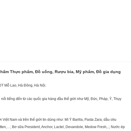
 phẩm Thực phẩm, Đồ uống, Rượu bia, Mỹ phẩm, Đồ gia dụng
KĐT Mỗ Lao, Hà Đông, Hà Nội.
nổi tiếng đến từ các quốc gia hàng đầu thế giới như Mỹ, Đức, Pháp, Ý, Thụy
ệt Nam và trên thế giới tin dùng như: Mì Ý Barilla, Pasta Zara; dầu oliu
getten,…; Bơ sữa President, Anchor, Lactel, Devandole, Medow Fresh,..; Nước ép