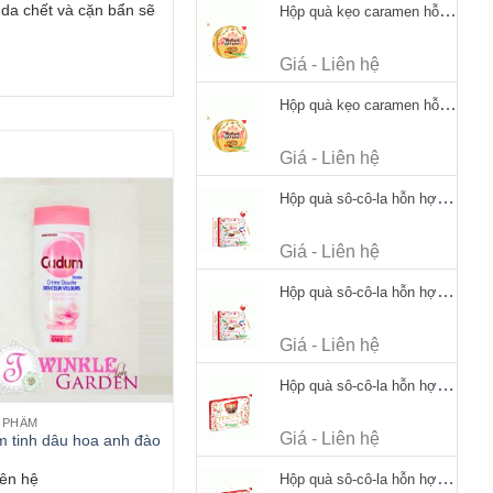
 da chết và cặn bẩn sẽ
Hộp quà kẹo caramen hỗn hợp Werther's Original Caramel Candy 170g
Giá - Liên hệ
Hộp quà kẹo caramen hỗn hợp Werther's Original Caramel Candy 170g
Giá - Liên hệ
Hộp quà sô-cô-la hỗn hợp Merci Petits Chocolate Collection 125g thiếc
Giá - Liên hệ
Hộp quà sô-cô-la hỗn hợp Merci Petits Chocolate Collection 125g thiếc
Giá - Liên hệ
Hộp quà sô-cô-la hỗn hợp Merci Finest Selection 250g thiếc
 PHẨM
Giá - Liên hệ
m tinh dâu hoa anh đào
iên hệ
Hộp quà sô-cô-la hỗn hợp Merci Finest Selection 250g thiếc