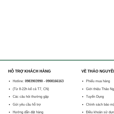
HỖ TRỢ KHÁCH HÀNG
VỀ THẢO NGUYÊ
Hotline:
0983903990 - 0908166163
Phiếu mua hàng
(Từ 8-22h kể cả T7, CN)
Giới thiệu Thảo N
Các câu hỏi thường gặp
Tuyển Dụng
Gửi yêu cầu hỗ trợ
Chính sách bảo m
Hướng dẫn đặt hàng
Điều khoản sử dụ