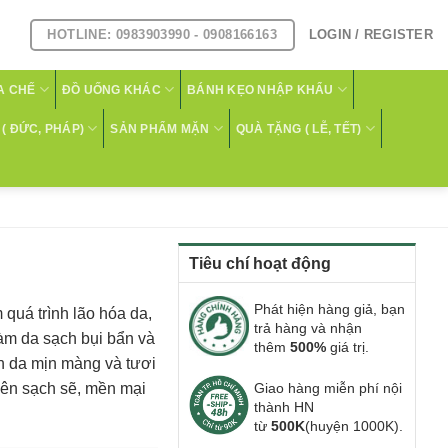
HOTLINE: 0983903990 - 0908166163
LOGIN / REGISTER
A CHẾ
ĐỒ UỐNG KHÁC
BÁNH KẸO NHẬP KHẨU
( ĐỨC, PHÁP)
SẢN PHẨM MẶN
QUÀ TẶNG ( LỄ, TẾT)
Tiêu chí hoạt động
Phát hiện hàng giả, bạn
 quá trình lão hóa da,
trả hàng và nhận
àm da sạch bụi bẩn và
thêm
500%
giá trị.
àn da mịn màng và tươi
 nên sạch sẽ, mền mại
Giao hàng miễn phí nội
thành HN
từ
500K
(huyện 1000K).