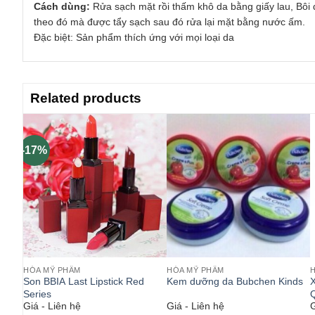
Cách dùng:
Rửa sạch mặt rồi thấm khô da bằng giấy lau, Bôi 
theo đó mà được tẩy sạch sau đó rửa lại mặt bằng nước ấm.
Đặc biệt: Sản phẩm thích ứng với mọi loại da
Related products
-17%
HÓA MỸ PHẨM
HÓA MỸ PHẨM
ice
Son BBIA Last Lipstick Red
Kem dưỡng da Bubchen Kinds
X
Series
Giá - Liên hệ
Giá - Liên hệ
G