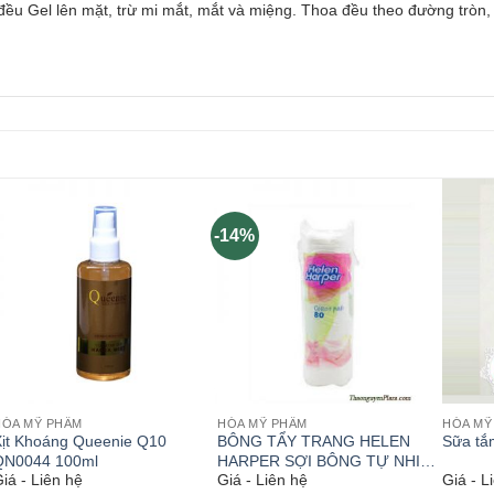
đều Gel lên mặt, trừ mi mắt, mắt và miệng. Thoa đều theo đường tròn,
-14%
HÓA MỸ PHẨM
HÓA MỸ PHẨM
HÓA MỸ
ịt Khoáng Queenie Q10
BÔNG TẨY TRANG HELEN
Sữa tắ
QN0044 100ml
HARPER SỢI BÔNG TỰ NHIÊN
iá - Liên hệ
Giá - Liên hệ
Giá - L
80 MIẾNG