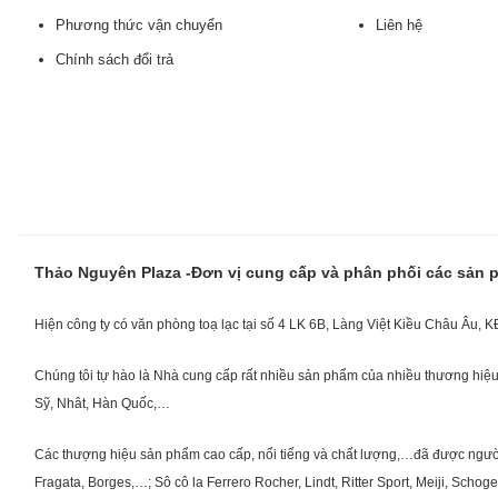
Phương thức vận chuyển
Liên hệ
Chính sách đổi trả
Thảo Nguyên Plaza -Đơn vị cung cấp và phân phối các sản
Hiện công ty có văn phòng toạ lạc tại số 4 LK 6B, Làng Việt Kiều Châu Âu, 
Chúng tôi tự hào là Nhà cung cấp rất nhiều sản phẩm của nhiều thương hiệu 
Sỹ, Nhât, Hàn Quốc,…
Các thượng hiệu sản phẩm cao cấp, nổi tiếng và chất lượng,…đã được người Vi
Fragata, Borges,…; Sô cô la Ferrero Rocher, Lindt, Ritter Sport, Meiji, Scho