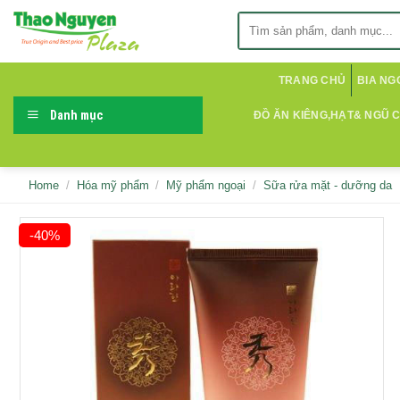
Skip
Search
to
for:
content
TRANG CHỦ
BIA NG
Danh mục
ĐỒ ĂN KIÊNG,HẠT& NGŨ 
Home
/
Hóa mỹ phẩm
/
Mỹ phẩm ngoại
/
Sữa rửa mặt - dưỡng da
-40%