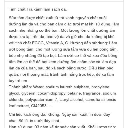
Tinh chất Trà xanh làm sạch da.
Sữa tắm được chiết xuất từ trà xanh nguyên chất nuôi
dưỡng làn da và cho bạn cảm giác tươi mát khi sử dụng, làm
sạch nhẹ nhàng cơ thể bạn. Một lượng lớn chất dưỡng ẩm
được lưu lại trên da, bảo vệ da và giữ cho da không bị khô
với tinh chất EGCG, Vitamin A, C. Hướng dẫn sử dụng: Làm
ướt bông tắm, cho một lượng sữa tắm vừa đủ lên bông tắm,
bóp nhẹ nhàng để tạo bọt. Làm ướt cơ thể và xoa đều bông
tắm lên cơ thể để bọt kem dưỡng ẩm chăm sóc và làm đẹp
làn da của bạn, sau đó xả sạch bằng nước. Điều kiện bảo
quản: nơi thoáng mát, tránh ánh nắng trực tiếp, để xa tầm
tay trẻ em.
Thành phần: Water, sodium laureth sulphate, propylene
glycol, glycerin, cocamidopropyl betaine, fragrance, sodium
chloride, polyquaternium-7, lauryl alcohol, camellia sinensis
leaf extract, CI42053….
Chỉ tiêu kích ứng da: Không. Ngày sản xuất: in dưới đáy
chai. Số lô: in dưới đáy chai.
Hạn sử dụng: 03 năm kể từ ngày sản xuất. Khối lượng tịnh: