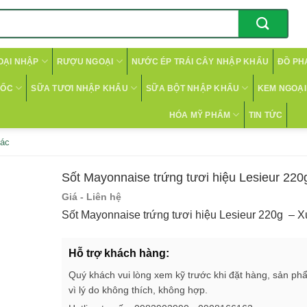
OẠI NHẬP
RƯỢU NGOẠI
NƯỚC ÉP TRÁI CÂY NHẬP KHẨU
ĐỒ PH
CỐC
SỮA TƯƠI NHẬP KHẨU
SỮA BỘT NHẬP KHẨU
KEM NGOẠI 
HÓA MỸ PHẨM
TIN TỨC
hác
Sốt Mayonnaise trứng tươi hiệu Lesieur 220
Giá - Liên hệ
Sốt Mayonnaise trứng tươi hiệu Lesieur 220g – X
Hỗ trợ khách hàng:
Quý khách vui lòng xem kỹ trước khi đặt hàng, sản ph
vì lý do không thích, không hợp.