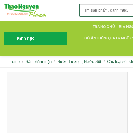
Skip
Search
to
for:
content
TRANG CHỦ
BIA NG
Danh mục
ĐỒ ĂN KIÊNG,HẠT& NGŨ 
Home
/
Sản phẩm mặn
/
Nước Tương , Nước Sốt
/
Các loại sốt k