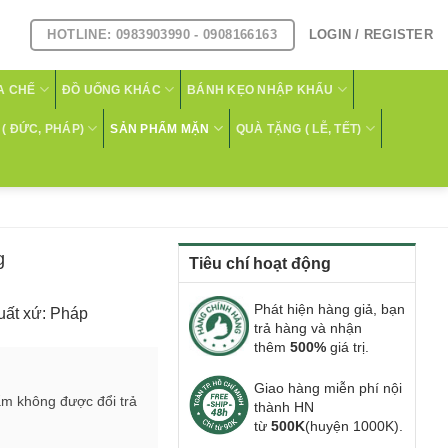
HOTLINE: 0983903990 - 0908166163
LOGIN / REGISTER
A CHẾ
ĐỒ UỐNG KHÁC
BÁNH KẸO NHẬP KHẨU
( ĐỨC, PHÁP)
SẢN PHẨM MẶN
QUÀ TẶNG ( LỄ, TẾT)
g
Tiêu chí hoạt động
Phát hiện hàng giả, bạn
uất xứ: Pháp
trả hàng và nhận
thêm
500%
giá trị.
Giao hàng miễn phí nội
ẩm không được đổi trả
thành HN
từ
500K
(huyện 1000K).