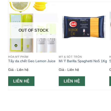
OUT OF STOCK
HÓA MỸ PHẨM
MỲ & SỐT TRỘN
Tẩy da chết Geo Lemon Juice
Mì Ý Barilla Spaghetti No5 1Kg
Giá - Liên hệ
Giá - Liên hệ
G
LIÊN HỆ
LIÊN HỆ