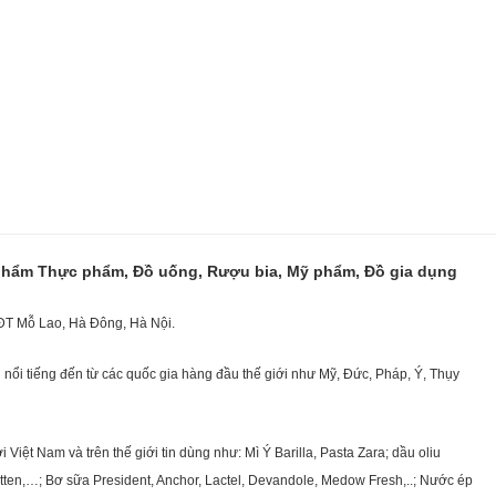
 phẩm Thực phẩm, Đồ uống, Rượu bia, Mỹ phẩm, Đồ gia dụng
KĐT Mỗ Lao, Hà Đông, Hà Nội.
nổi tiếng đến từ các quốc gia hàng đầu thế giới như Mỹ, Đức, Pháp, Ý, Thụy
ệt Nam và trên thế giới tin dùng như: Mì Ý Barilla, Pasta Zara; dầu oliu
getten,…; Bơ sữa President, Anchor, Lactel, Devandole, Medow Fresh,..; Nước ép