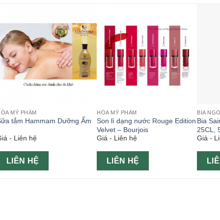
HÓA MỸ PHẨM
HÓA MỸ PHẨM
BIA NG
Sữa tắm Hammam Dưỡng Ẩm
Son lì dạng nước Rouge Edition
Bia Sai
Velvet – Bourjois
25CL, 
iá - Liên hệ
Giá - Liên hệ
Giá - L
LIÊN HỆ
LIÊN HỆ
LI