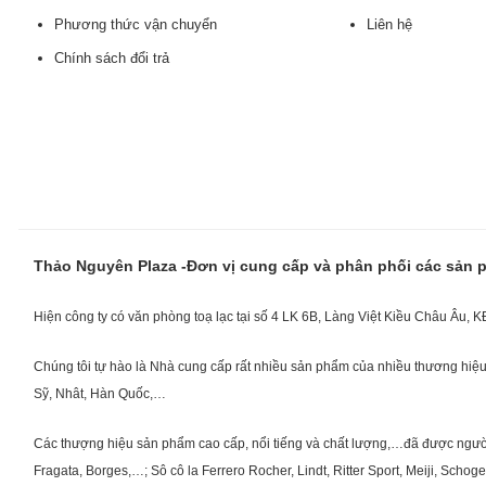
Phương thức vận chuyển
Liên hệ
Chính sách đổi trả
Thảo Nguyên Plaza -Đơn vị cung cấp và phân phối các sản
Hiện công ty có văn phòng toạ lạc tại số 4 LK 6B, Làng Việt Kiều Châu Âu, 
Chúng tôi tự hào là Nhà cung cấp rất nhiều sản phẩm của nhiều thương hiệu 
Sỹ, Nhât, Hàn Quốc,…
Các thượng hiệu sản phẩm cao cấp, nổi tiếng và chất lượng,…đã được người Vi
Fragata, Borges,…; Sô cô la Ferrero Rocher, Lindt, Ritter Sport, Meiji, Scho