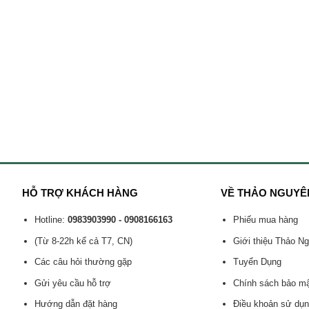
HỖ TRỢ KHÁCH HÀNG
VỀ THẢO NGUYÊ
Hotline:
0983903990 - 0908166163
Phiếu mua hàng
(Từ 8-22h kể cả T7, CN)
Giới thiệu Thảo N
Các câu hỏi thường gặp
Tuyển Dụng
Gửi yêu cầu hỗ trợ
Chính sách bảo m
Hướng dẫn đặt hàng
Điều khoản sử dụ