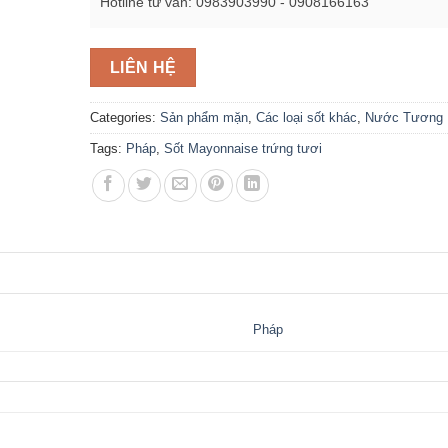
Hotline tư vấn: 0983903990 - 0908166163
LIÊN HỆ
Categories:
Sản phẩm mặn
,
Các loại sốt khác
,
Nước Tương 
Tags:
Pháp
,
Sốt Mayonnaise trứng tươi
Pháp