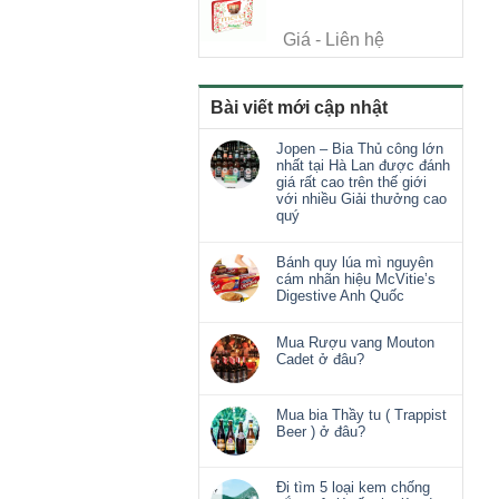
Giá - Liên hệ
Bài viết mới cập nhật
Jopen – Bia Thủ công lớn
nhất tại Hà Lan được đánh
giá rất cao trên thế giới
với nhiều Giải thưởng cao
quý
Bánh quy lúa mì nguyên
cám nhãn hiệu McVitie’s
Digestive Anh Quốc
Mua Rượu vang Mouton
Cadet ở đâu?
Mua bia Thầy tu ( Trappist
Beer ) ở đâu?
Đi tìm 5 loại kem chống