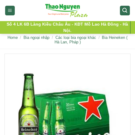
Skip
to
content
Số 4 LK 6B Làng Kiều Châu Âu - KĐT Mỗ Lao Hà Đông - Hà
Nội.
Home
/
Bia ngoại nhập
/
Các loại bia ngoại khác
/
Bia Heineken (
Hà Lan, Pháp )