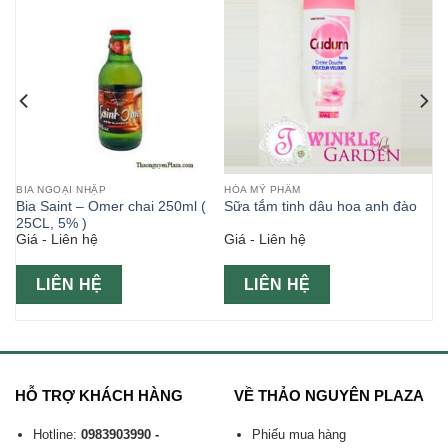
BIA NGOẠI NHẬP
HÓA MỸ PHẨM
on
Bia Saint – Omer chai 250ml (
Sữa tắm tinh dâu hoa anh đào
25CL, 5% )
Giá - Liên hệ
Giá - Liên hệ
LIÊN HỆ
LIÊN HỆ
HỖ TRỢ KHÁCH HÀNG
VỀ THẢO NGUYÊN PLAZA
Hotline:
0983903990 -
Phiếu mua hàng