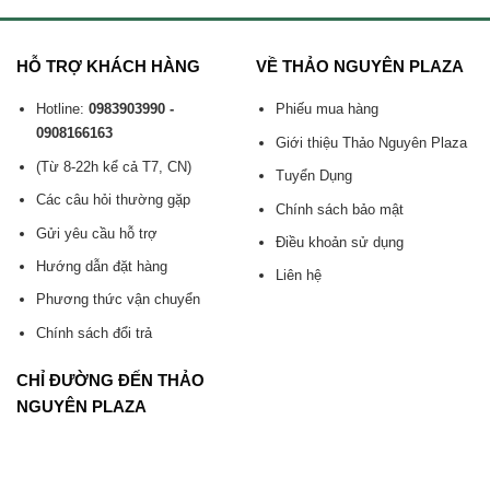
HỖ TRỢ KHÁCH HÀNG
VỀ THẢO NGUYÊN PLAZA
Hotline:
0983903990 -
Phiếu mua hàng
0908166163
Giới thiệu Thảo Nguyên Plaza
(Từ 8-22h kể cả T7, CN)
Tuyển Dụng
Các câu hỏi thường gặp
Chính sách bảo mật
Gửi yêu cầu hỗ trợ
Điều khoản sử dụng
Hướng dẫn đặt hàng
Liên hệ
Phương thức vận chuyển
Chính sách đổi trả
CHỈ ĐƯỜNG ĐẾN THẢO
NGUYÊN PLAZA