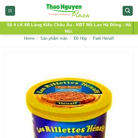
Skip
to
content
Số 4 LK 6B Làng Kiều Châu Âu - KĐT Mỗ Lao Hà Đông - Hà
Nội.
Home
/
Sản phẩm mặn
/
Đồ Hộp
/
Patê Hénaff