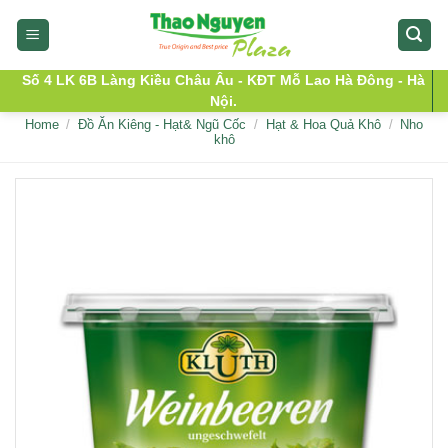
Skip
to
content
Số 4 LK 6B Làng Kiều Châu Âu - KĐT Mỗ Lao Hà Đông - Hà
Nội.
Home
/
Đồ Ăn Kiêng - Hạt& Ngũ Cốc
/
Hạt & Hoa Quả Khô
/
Nho
khô