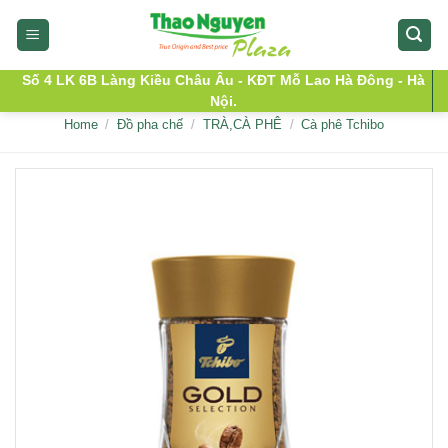
Skip
to
content
Số 4 LK 6B Làng Kiều Châu Âu - KĐT Mỗ Lao Hà Đông - Hà
Nội.
Home
/
Đồ pha chế
/
TRÀ,CÀ PHÊ
/
Cà phê Tchibo