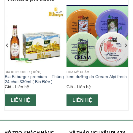
BIA BITBURGER ( ĐỨC)
HÓA MỸ PHẨM
(
Bia Bitburger premium – Thùng
kem dưỡng da Cream Alpi fresh
24 chai 330ml ( Bia Đức )
Giá - Liên hệ
Giá - Liên hệ
LIÊN HỆ
LIÊN HỆ
HỖ TRỢ KHÁCH HÀNG
VỀ THẢO NGUYÊN PLAZA