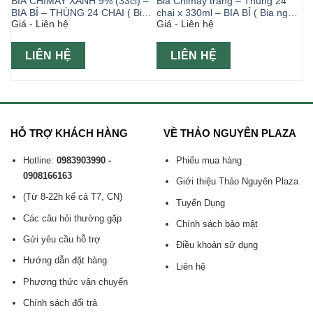
BIA CHIMAY XANH 9% (33cl) –
Bia Chimay trắng – Thùng 24
BIA BỈ – THÙNG 24 CHAI ( Bia
chai x 330ml – BIA BỈ ( Bia ngoại
Giá - Liên hệ
Giá - Liên hệ
ngoại )
nhập )
LIÊN HỆ
LIÊN HỆ
HỖ TRỢ KHÁCH HÀNG
VỀ THẢO NGUYÊN PLAZA
Hotline:
0983903990 -
Phiếu mua hàng
0908166163
Giới thiệu Thảo Nguyên Plaza
(Từ 8-22h kể cả T7, CN)
Tuyển Dụng
Các câu hỏi thường gặp
Chính sách bảo mật
Gửi yêu cầu hỗ trợ
Điều khoản sử dụng
Hướng dẫn đặt hàng
Liên hệ
Phương thức vận chuyển
Chính sách đổi trả