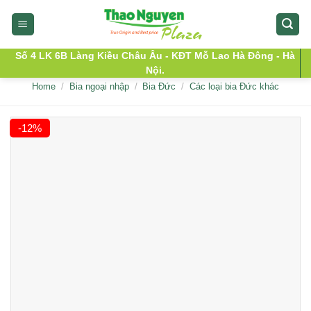
Skip
to
content
Số 4 LK 6B Làng Kiều Châu Âu - KĐT Mỗ Lao Hà Đông - Hà
Nội.
Home
/
Bia ngoại nhập
/
Bia Đức
/
Các loại bia Đức khác
-12%