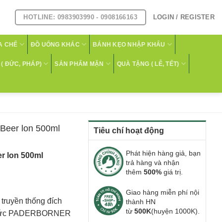
HOTLINE: 0983903990 - 0908166163
LOGIN / REGISTER
A CHẾ
ĐỒ UỐNG KHÁC
BÁNH KẸO NHẬP KHẨU
( ĐỨC, PHÁP)
SẢN PHẨM MẶN
QUÀ TẶNG ( LỄ, TẾT)
Beer lon 500ml
Tiêu chí hoạt động
Phát hiện hàng giả, bạn
r lon 500ml
trả hàng và nhận
thêm
500%
giá trị.
Giao hàng miễn phí nội
truyền thống đích
thành HN
từ
500K
(huyện 1000K).
ng Đức PADERBORNER