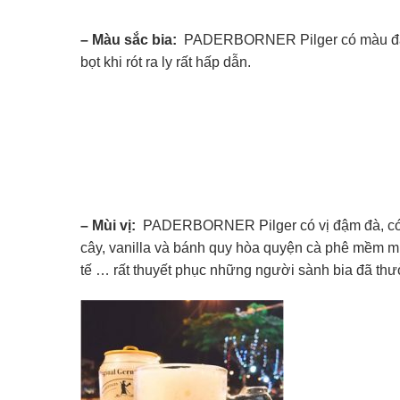
– Màu sắc bia:
PADERBORNER Pilger có màu đậ
bọt khi rót ra ly rất hấp dẫn.
– Mùi vị:
PADERBORNER Pilger có vị đậm đà, có c
cây, vanilla và bánh quy hòa quyện cà phê mềm mư
tế … rất thuyết phục những người sành bia đã thư