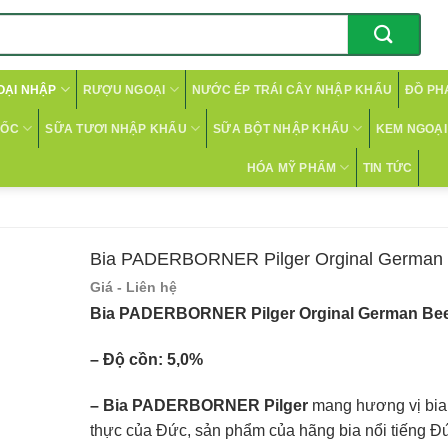
OẠI NHẬP
RƯỢU NGOẠI
NƯỚC ÉP TRÁI CÂY NHẬP KHẨU
ĐỒ PH
CỐC
SỮA TƯƠI NHẬP KHẨU
SỮA BỘT NHẬP KHẨU
KEM NGOẠI 
HÓA MỸ PHẨM
TIN TỨC
Bia PADERBORNER Pilger Orginal German 
Giá - Liên hệ
Bia PADERBORNER Pilger Orginal German Bee
– Độ cồn: 5,0%
– Bia PADERBORNER Pilger
mang hương vị bia 
thực của Đức, sản phẩm của hãng bia nổi tiế