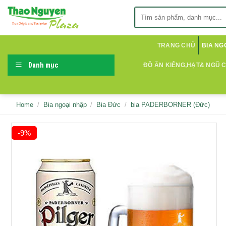
Skip
Search
to
for:
content
TRANG CHỦ
BIA NG
Danh mục
ĐỒ ĂN KIÊNG,HẠT& NGŨ 
Home
/
Bia ngoại nhập
/
Bia Đức
/
bia PADERBORNER (Đức)
-9%