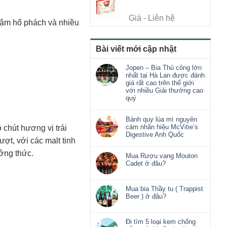
Giá - Liên hệ
m hổ phách và nhiều
Bài viết mới cập nhật
Jopen – Bia Thủ công lớn
nhất tại Hà Lan được đánh
giá rất cao trên thế giới
với nhiều Giải thưởng cao
quý
Bánh quy lúa mì nguyên
cám nhãn hiệu McVitie’s
hút hương vị trái
Digestive Anh Quốc
ợt, với các malt tinh
ởng thức.
Mua Rượu vang Mouton
Cadet ở đâu?
Mua bia Thầy tu ( Trappist
Beer ) ở đâu?
Đi tìm 5 loại kem chống