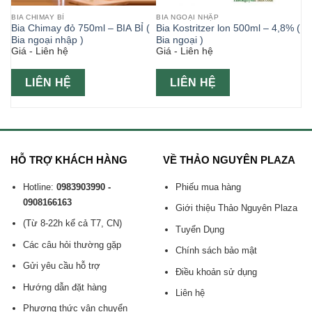
BIA CHIMAY BỈ
BIA NGOẠI NHẬP
Bia Chimay đỏ 750ml – BIA BỈ (
Bia Kostritzer lon 500ml – 4,8% (
g
Bia ngoại nhập )
Bia ngoại )
Giá - Liên hệ
Giá - Liên hệ
LIÊN HỆ
LIÊN HỆ
HỖ TRỢ KHÁCH HÀNG
VỀ THẢO NGUYÊN PLAZA
Hotline:
0983903990 -
Phiếu mua hàng
0908166163
Giới thiệu Thảo Nguyên Plaza
(Từ 8-22h kể cả T7, CN)
Tuyển Dụng
Các câu hỏi thường gặp
Chính sách bảo mật
Gửi yêu cầu hỗ trợ
Điều khoản sử dụng
Hướng dẫn đặt hàng
Liên hệ
Phương thức vận chuyển