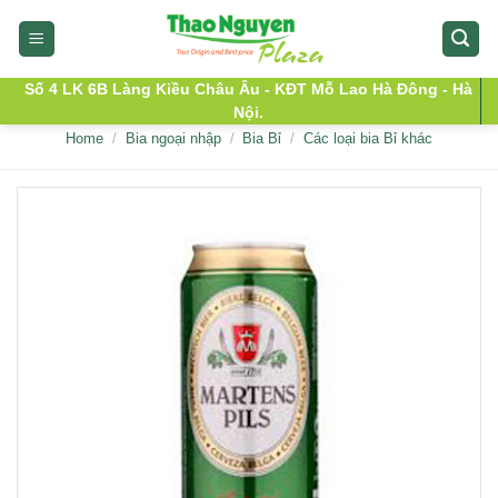
Skip
to
content
Số 4 LK 6B Làng Kiều Châu Âu - KĐT Mỗ Lao Hà Đông - Hà
Nội.
Home
/
Bia ngoại nhập
/
Bia Bỉ
/
Các loại bia Bỉ khác