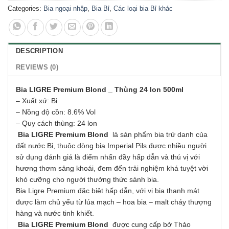
Categories:
Bia ngoại nhập
,
Bia Bỉ
,
Các loại bia Bỉ khác
DESCRIPTION
REVIEWS (0)
Bia LIGRE Premium Blond _ Thùng 24 lon 500ml
– Xuất xứ: Bỉ
– Nồng độ cồn: 8.6% Vol
– Quy cách thùng: 24 lon
Bia LIGRE Premium Blond
là sản phẩm bia trứ danh của
đất nước Bỉ, thuộc dòng bia Imperial Pils được nhiều người
sử dụng đánh giá là điểm nhấn đầy hấp dẫn và thú vị với
hương thơm sảng khoái, đem đến trải nghiệm khá tuyệt vời
khó cưỡng cho người thưởng thức sành bia.
Bia Ligre Premium đặc biệt hấp dẫn, với vị bia thanh mát
được làm chủ yếu từ lúa mạch – hoa bia – malt cháy thượng
hàng và nước tinh khiết.
Bia LIGRE Premium Blond
được cung cấp bở Thảo