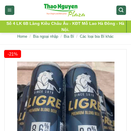
Skip
to
content
Số 4 LK 6B Làng Kiều Châu Âu - KĐT Mỗ Lao Hà Đông - Hà
Nội.
Home
/
Bia ngoại nhập
/
Bia Bỉ
/
Các loại bia Bỉ khác
-21%