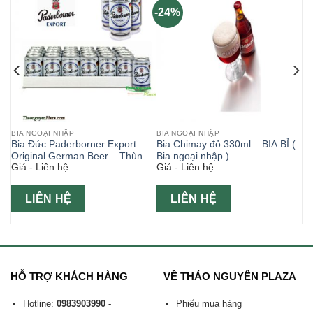
-24%
BIA NGOẠI NHẬP
BIA NGOẠI NHẬP
Bia Đức Paderborner Export
Bia Chimay đỏ 330ml – BIA BỈ (
g
Original German Beer – Thùng
Bia ngoại nhập )
Giá - Liên hệ
Giá - Liên hệ
24 lon 330ml
LIÊN HỆ
LIÊN HỆ
HỖ TRỢ KHÁCH HÀNG
VỀ THẢO NGUYÊN PLAZA
Hotline:
0983903990 -
Phiếu mua hàng