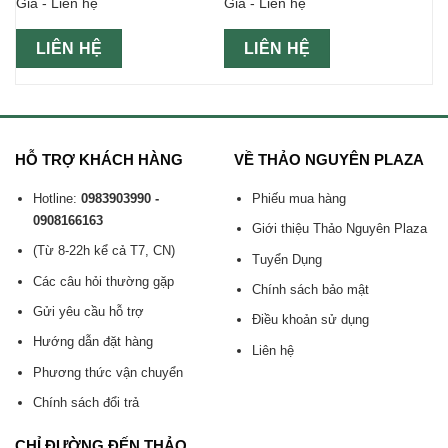
Giá - Liên hệ
Giá - Liên hệ
24 lon 500ml- Hộp Tết
LIÊN HỆ
LIÊN HỆ
HỖ TRỢ KHÁCH HÀNG
VỀ THẢO NGUYÊN PLAZA
Hotline:
0983903990 -
Phiếu mua hàng
0908166163
Giới thiệu Thảo Nguyên Plaza
(Từ 8-22h kể cả T7, CN)
Tuyển Dụng
Các câu hỏi thường gặp
Chính sách bảo mật
Gửi yêu cầu hỗ trợ
Điều khoản sử dụng
Hướng dẫn đặt hàng
Liên hệ
Phương thức vận chuyển
Chính sách đổi trả
CHỈ ĐƯỜNG ĐẾN THẢO