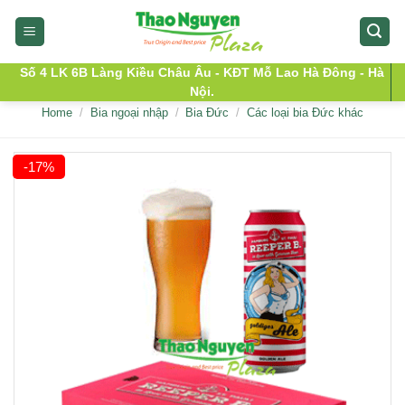
Skip
to
content
Số 4 LK 6B Làng Kiều Châu Âu - KĐT Mỗ Lao Hà Đông - Hà
Nội.
Home
/
Bia ngoại nhập
/
Bia Đức
/
Các loại bia Đức khác
-17%