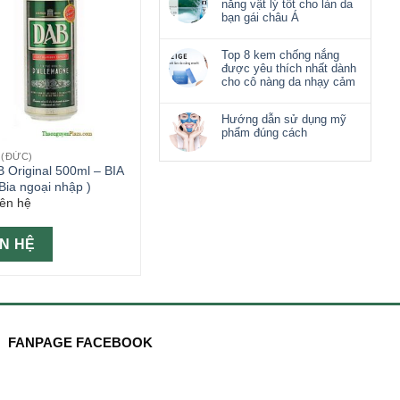
nắng vật lý tốt cho làn da
bạn gái châu Á
Top 8 kem chống nắng
được yêu thích nhất dành
cho cô nàng da nhạy cảm
Hướng dẫn sử dụng mỹ
phẩm đúng cách
 (ĐỨC)
 Original 500ml – BIA
Bia ngoại nhập )
iên hệ
ÊN HỆ
FANPAGE FACEBOOK