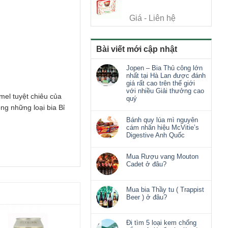
Giá - Liên hệ
Bài viết mới cập nhật
Jopen – Bia Thủ công lớn
nhất tại Hà Lan được đánh
giá rất cao trên thế giới
với nhiều Giải thưởng cao
mel tuyệt chiêu của
quý
ng những loại bia Bỉ
Bánh quy lúa mì nguyên
cám nhãn hiệu McVitie’s
Digestive Anh Quốc
Mua Rượu vang Mouton
Cadet ở đâu?
Mua bia Thầy tu ( Trappist
Beer ) ở đâu?
Đi tìm 5 loại kem chống