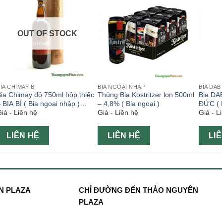
OUT OF STOCK
IA CHIMAY BỈ
BIA NGOẠI NHẬP
BIA DAB
ia Chimay đỏ 750ml hộp thiếc
Thùng Bia Kostritzer lon 500ml
Bia DAB
 BIA BỈ ( Bia ngoại nhập )
– 4,8% ( Bia ngoại )
ĐỨC ( 
iá - Liên hệ
Giá - Liên hệ
Giá - L
Chimay red
LIÊN HỆ
LIÊN HỆ
LI
N PLAZA
CHỈ ĐƯỜNG ĐẾN THẢO NGUYÊN
PLAZA