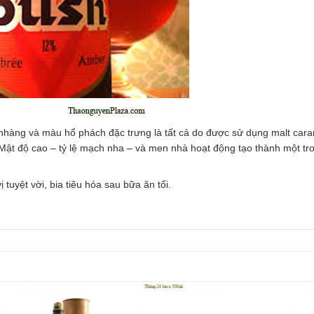
 nhàng và màu hổ phách đặc trưng là tất cả do được sử dụng malt cara
Mật độ cao – tỷ lệ mạch nha – và men nhà hoạt động tạo thành một tro
uyệt vời, bia tiêu hóa sau bữa ăn tối.