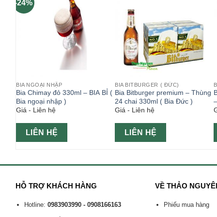
-24%
BIA NGOẠI NHẬP
BIA BITBURGER ( ĐỨC)
B
ốc 6
Bia Chimay đỏ 330ml – BIA BỈ (
Bia Bitburger premium – Thùng
B
Bia ngoại nhập )
24 chai 330ml ( Bia Đức )
–
Giá - Liên hệ
Giá - Liên hệ
G
LIÊN HỆ
LIÊN HỆ
HỖ TRỢ KHÁCH HÀNG
VỀ THẢO NGUYÊ
Hotline:
0983903990 - 0908166163
Phiếu mua hàng