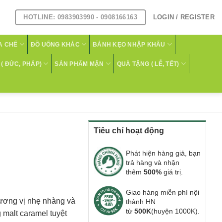
HOTLINE: 0983903990 - 0908166163
LOGIN / REGISTER
A CHẾ
ĐỒ UỐNG KHÁC
BÁNH KẸO NHẬP KHẨU
( ĐỨC, PHÁP)
SẢN PHẨM MẶN
QUÀ TẶNG ( LỄ, TẾT)
Tiêu chí hoạt động
Phát hiện hàng giả, bạn
trả hàng và nhận
thêm
500%
giá trị.
Giao hàng miễn phí nội
hương vị nhẹ nhàng và
thành HN
từ
500K
(huyện 1000K).
 malt caramel tuyệt