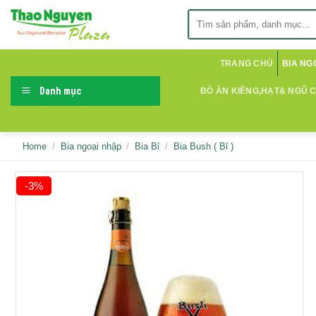
Skip
Search
to
for:
content
TRANG CHỦ
BIA NG
Danh mục
ĐỒ ĂN KIÊNG,HẠT& NGŨ 
Home
/
Bia ngoại nhập
/
Bia Bỉ
/
Bia Bush ( Bỉ )
-3%