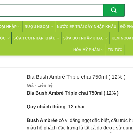
OẠI NHẬP
RƯỢU NGOẠI
NƯỚC ÉP TRÁI CÂY NHẬP KHẨU
ĐỒ PH
CỐC
SỮA TƯƠI NHẬP KHẨU
SỮA BỘT NHẬP KHẨU
KEM NGOẠI 
HÓA MỸ PHẨM
TIN TỨC
Bia Bush Ambré Triple chai 750ml ( 12% )
Giá - Liên hệ
Bia Bush Ambré Triple chai 750ml ( 12% )
Quy chách thùng: 12 chai
Bush Ambrée
có vị đắng ngọt đặc biệt, cấu trúc 
màu hổ phách đặc trưng là tất cả do được sử dụng