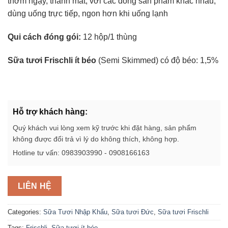
thơm ngậy, thanh mát, với các dòng sản phẩm khác nhau,
dùng uống trực tiếp, ngon hơn khi uống lạnh
Qui cách đóng gói:
12 hộp/1 thùng
Sữa tươi Frischli ít béo
(Semi Skimmed) có độ béo: 1,5%
Hỗ trợ khách hàng:
Quý khách vui lòng xem kỹ trước khi đặt hàng, sản phẩm
không được đổi trả vì lý do không thích, không hợp.
Hotline tư vấn: 0983903990 - 0908166163
LIÊN HỆ
Categories:
Sữa Tươi Nhập Khẩu
,
Sữa tươi Đức
,
Sữa tươi Frischli
Tags:
Frischli
,
Sữa tươi ít béo