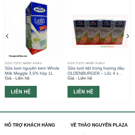
SỮA TƯƠI NHẬP KHẨU
SỮA TƯƠI NHẬP KHẨU
Sữa tươi nguyên kem Whole
Sữa tươi tiệt trùng hương dâu
Milk Meggle 3,5% hộp 1L
OLDENBURGER – Lốc 4 x
Giá - Liên hệ
Giá - Liên hệ
200ml ( Sữa tươi ngoại )
LIÊN HỆ
LIÊN HỆ
HỖ TRỢ KHÁCH HÀNG
VỀ THẢO NGUYÊN PLAZA