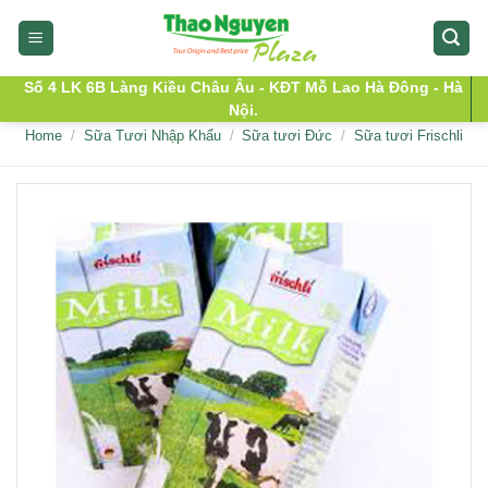
Skip
to
content
Số 4 LK 6B Làng Kiều Châu Âu - KĐT Mỗ Lao Hà Đông - Hà
Nội.
Home
/
Sữa Tươi Nhập Khẩu
/
Sữa tươi Đức
/
Sữa tươi Frischli