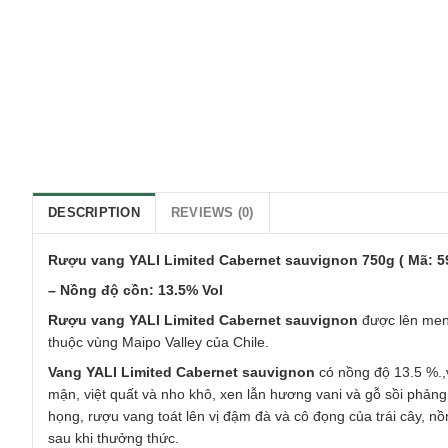
DESCRIPTION
REVIEWS (0)
Rượu vang YALI Limited Cabernet sauvignon 750g ( Mã: 59
– Nồng độ cồn: 13.5% Vol
Rượu vang YALI Limited Cabernet sauvignon
được lên men 
thuộc vùng Maipo Valley của Chile.
Vang YALI Limited Cabernet sauvignon
có nồng độ 13.5 %.,
mận, việt quất và nho khô, xen lẫn hương vani và gỗ sồi phảng
họng, rượu vang toát lên vị đậm đà và cô đọng của trái cây, nồn
sau khi thưởng thức.