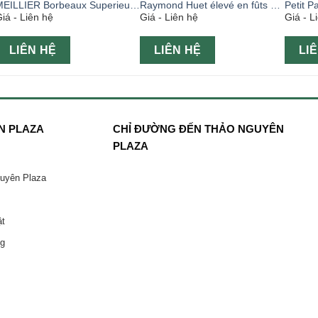
MEILLIER Borbeaux Superieur
Raymond Huet élevé en fûts de
Petit P
iá - Liên hệ
Giá - Liên hệ
Giá - L
750ml
chêne chai 750ml
LIÊN HỆ
LIÊN HỆ
LI
N PLAZA
CHỈ ĐƯỜNG ĐẾN THẢO NGUYÊN
PLAZA
guyên Plaza
ật
ng