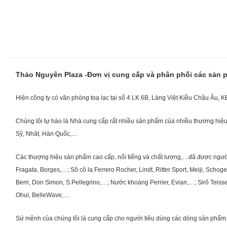
Thảo Nguyên Plaza -Đơn vị cung cấp và phân phối các sản
Hiện công ty có văn phòng toạ lạc tại số 4 LK 6B, Làng Việt Kiều Châu Âu, 
Chúng tôi tự hào là Nhà cung cấp rất nhiều sản phẩm của nhiều thương hiệu 
Sỹ, Nhât, Hàn Quốc,…
Các thượng hiệu sản phẩm cao cấp, nổi tiếng và chất lượng,…đã được người Vi
Fragata, Borges,…; Sô cô la Ferrero Rocher, Lindt, Ritter Sport, Meiji, Scho
Berri, Don Simon, S.Pellegrino,…; Nước khoáng Perrier, Evian,…; Sirô Teiss
Ohui, BelleWave,…
Sứ mệnh của chúng tôi là cung cấp cho người tiêu dùng các dòng sản phẩm 