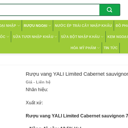
OẠI NHẬP
RƯỢU NGOẠI
NƯỚC ÉP TRÁI CÂY NHẬP KHẨU
ĐỒ PH
CỐC
SỮA TƯƠI NHẬP KHẨU
SỮA BỘT NHẬP KHẨU
KEM NGOẠI 
HÓA MỸ PHẨM
TIN TỨC
Rượu vang YALI Limited Cabernet sauvigno
Giá - Liên hệ
Nhãn hiệu:
Xuất xứ:
Rượu vang YALI Limited Cabernet sauvignon 75