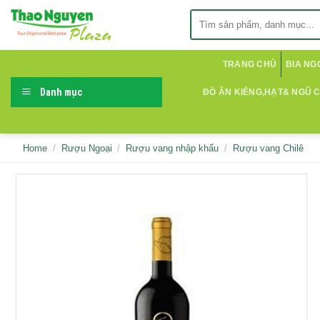
Skip
Search
to
for:
content
TRANG CHỦ
BIA NG
Danh mục
ĐỒ ĂN KIÊNG,HẠT& NGŨ 
Home
/
Rượu Ngoại
/
Rượu vang nhập khẩu
/
Rượu vang Chilê