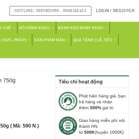
HOTLINE: 0983903990 - 0908166163
LOGIN / REGISTER
A CHẾ
ĐỒ UỐNG KHÁC
BÁNH KẸO NHẬP KHẨU
( ĐỨC, PHÁP)
SẢN PHẨM MẶN
QUÀ TẶNG ( LỄ, TẾT)
n 750g
Tiêu chí hoạt động
Phát hiện hàng giả, bạn
trả hàng và nhận
thêm
500%
giá trị.
Giao hàng miễn phí nội
0g ( Mã: 590 N )
thành HN
từ
500K
(huyện 1000K).