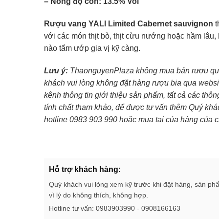
– Nồng độ cồn: 13.5% Vol
Rượu vang YALI Limited Cabernet sauvignon
t
với các món thịt bò, thịt cừu nướng hoặc hầm lâu,
nào tẩm ướp gia vị kỹ càng.
Lưu ý:
ThaonguyenPlaza không mua bán rượu qua 
khách vui lòng không đặt hàng rượu bia qua websi
kênh thông tin giới thiệu sản phẩm, tất cả các thô
tính chất tham khảo, để được tư vấn thêm Quý khác
hotline 0983 903 990 hoặc mua tại của hàng của c
Hỗ trợ khách hàng:
Quý khách vui lòng xem kỹ trước khi đặt hàng, sản ph
vì lý do không thích, không hợp.
Hotline tư vấn: 0983903990 - 0908166163