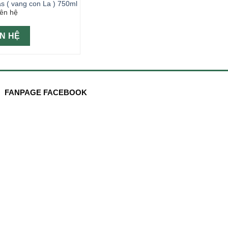
as ( vang con La ) 750ml
iên hệ
ÊN HỆ
FANPAGE FACEBOOK