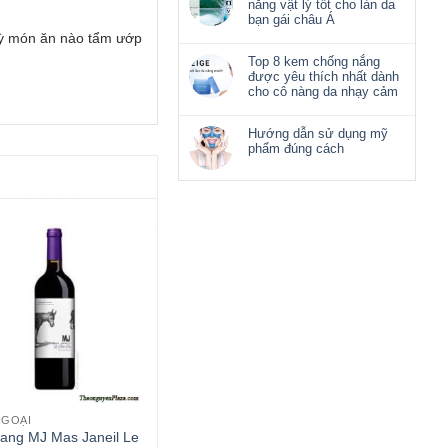
nắng vật lý tốt cho làn da
bạn gái châu Á
 kỳ món ăn nào tẩm ướp
Top 8 kem chống nắng
được yêu thích nhất dành
cho cô nàng da nhạy cảm
Hướng dẫn sử dụng mỹ
phẩm đúng cách
NGOẠI
ang MJ Mas Janeil Le