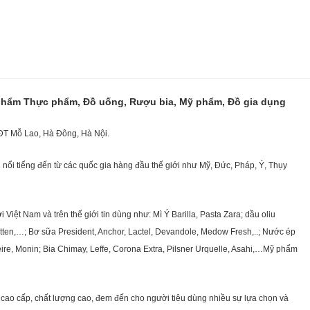
 phẩm Thực phẩm, Đồ uống, Rượu bia, Mỹ phẩm, Đồ gia dụng
KĐT Mỗ Lao, Hà Đông, Hà Nội.
nổi tiếng đến từ các quốc gia hàng đầu thế giới như Mỹ, Đức, Pháp, Ý, Thụy
ệt Nam và trên thế giới tin dùng như: Mì Ý Barilla, Pasta Zara; dầu oliu
getten,…; Bơ sữa President, Anchor, Lactel, Devandole, Medow Fresh,..; Nước ép
eire, Monin; Bia Chimay, Leffe, Corona Extra, Pilsner Urquelle, Asahi,…Mỹ phẩm
cao cấp, chất lượng cao, đem đến cho người tiêu dùng nhiều sự lựa chọn và