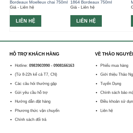
ite
Bordeaux Moelleux chai 750ml
1864 Bordeaux 750ml
Giá - Liên hệ
Giá - Liên hệ
G
LIÊN HỆ
LIÊN HỆ
HỖ TRỢ KHÁCH HÀNG
VỀ THẢO NGUYÊ
Hotline:
0983903990 - 0908166163
Phiếu mua hàng
(Từ 8-22h kể cả T7, CN)
Giới thiệu Thảo N
Các câu hỏi thường gặp
Tuyển Dụng
Gửi yêu cầu hỗ trợ
Chính sách bảo m
Hướng dẫn đặt hàng
Điều khoản sử dụ
Phương thức vận chuyển
Liên hệ
Chính sách đổi trả