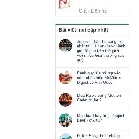
Giá - Liên hệ
Bài viết mới cập nhật
Jopen – Bia Thủ công lớn
nhất tại Hà Lan được đánh
giá rất cao trên thế giới
với nhiều Giải thưởng cao
quý
Bánh quy lúa mì nguyên
cám nhãn hiệu McVitie’s
Digestive Anh Quốc
Mua Rượu vang Mouton
Cadet ở đâu?
Mua bia Thầy tu ( Trappist
Beer ) ở đâu?
Đi tìm 5 loại kem chống