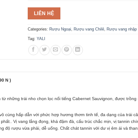
LIÊN HỆ
Categories:
Rượu Ngoại
,
Rượu vang Chilê
,
Rượu vang nhập
Tag:
YALI
0 N )
từ những trái nho chọn lọc nổi tiếng Cabernet Sauvignon, được trồng
vô cùng hấp dẫn với phức hợp hương thơm tinh tế, đa dạng của trái c
 phất.. Vị vang lắng đọng, khá đậm đà, cấu trúc chắc mịn, vị tannin ch
g độ rượu vừa phải, dễ uống. Chất chát tannin với dư vị êm ái và thanh 