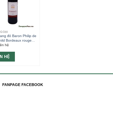
NGOẠI
ang đỏ Baron Philip de
hild Bordeaux rouge
iên hệ
ÊN HỆ
FANPAGE FACEBOOK