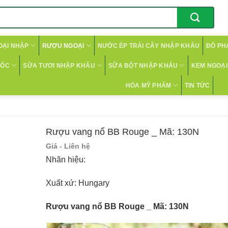
OẠI NHẬP
RƯỢU NGOẠI
NƯỚC ÉP TRÁI CÂY NHẬP KHẨU
ĐỒ PH
CỐC
SỮA TƯƠI NHẬP KHẨU
SỮA BỘT NHẬP KHẨU
KEM NGOẠI 
HÓA MỸ PHẨM
TIN TỨC
Rượu vang nổ BB Rouge _ Mã: 130N
Giá - Liên hệ
Nhãn hiệu:
Xuất xứ: Hungary
Rượu vang nổ BB Rouge
_ Mã: 130N