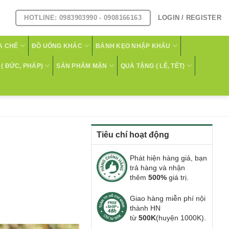
HOTLINE: 0983903990 - 0908166163
LOGIN / REGISTER
A CHẾ
ĐỒ UỐNG KHÁC
BÁNH KẸO NHẬP KHẨU
( ĐỨC, PHÁP)
SẢN PHẨM MẶN
QUÀ TẶNG ( LỄ, TẾT)
Tiêu chí hoạt động
Phát hiện hàng giả, bạn
trả hàng và nhận
thêm
500%
giá trị.
Giao hàng miễn phí nội
thành HN
từ
500K
(huyện 1000K).