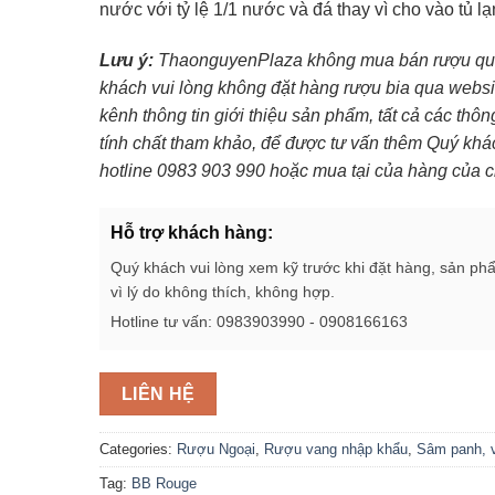
nước với tỷ lệ 1/1 nước và đá thay vì cho vào tủ l
Lưu ý:
ThaonguyenPlaza không mua bán rượu qua 
khách vui lòng không đặt hàng rượu bia qua websi
kênh thông tin giới thiệu sản phẩm, tất cả các thô
tính chất tham khảo, để được tư vấn thêm Quý khác
hotline 0983 903 990 hoặc mua tại của hàng của c
Hỗ trợ khách hàng:
Quý khách vui lòng xem kỹ trước khi đặt hàng, sản ph
vì lý do không thích, không hợp.
Hotline tư vấn: 0983903990 - 0908166163
LIÊN HỆ
Categories:
Rượu Ngoại
,
Rượu vang nhập khẩu
,
Sâm panh, 
Tag:
BB Rouge