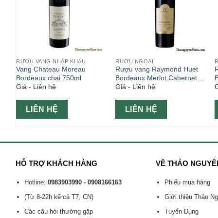
RƯỢU VANG NHẬP KHẨU
RƯỢU NGOẠI
Vang Chateau Moreau
Rượu vang Raymond Huet
R
ts de
Bordeaux chai 750ml
Bordeaux Merlot Cabernet
Giá - Liên hệ
Giá - Liên hệ
G
Sauvignon 750ml
LIÊN HỆ
LIÊN HỆ
HỖ TRỢ KHÁCH HÀNG
VỀ THẢO NGUYÊ
Hotline:
0983903990 - 0908166163
Phiếu mua hàng
(Từ 8-22h kể cả T7, CN)
Giới thiệu Thảo N
Các câu hỏi thường gặp
Tuyển Dụng