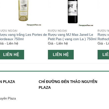
RƯỢU NGOẠI
RƯỢU NGOẠI
RƯỢU 
ượu vang trắng Les Portes de
Rượu vang MJ Mas Janeil Le
Rượu v
Bordeaux 750ml
Petit Pas ( vang con La ) 750ml
Rothsc
iá - Liên hệ
Giá - Liên hệ
Giá - L
750ml
LIÊN HỆ
LIÊN HỆ
LI
N PLAZA
CHỈ ĐƯỜNG ĐẾN THẢO NGUYÊN
PLAZA
guyên Plaza