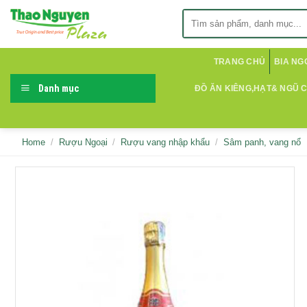
Skip
Search
to
for:
content
TRANG CHỦ
BIA NG
Danh mục
ĐỒ ĂN KIÊNG,HẠT& NGŨ 
Home
/
Rượu Ngoại
/
Rượu vang nhập khẩu
/
Sâm panh, vang nổ