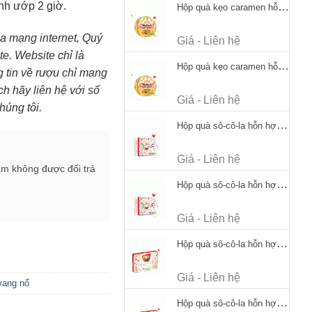
ạnh ướp 2 giờ.
Hộp quà kẹo caramen hỗn hợp Werther's Original Caramel Candy 170g
mạng internet, Quý
Giá - Liên hệ
te. Website chỉ là
Hộp quà kẹo caramen hỗn hợp Werther's Original Caramel Candy 170g
ng tin về rượu chỉ mang
h hãy liên hệ với số
Giá - Liên hệ
húng tôi.
Hộp quà sô-cô-la hỗn hợp Merci Petits Chocolate Collection 125g thiếc
Giá - Liên hệ
ẩm không được đổi trả
Hộp quà sô-cô-la hỗn hợp Merci Petits Chocolate Collection 125g thiếc
Giá - Liên hệ
Hộp quà sô-cô-la hỗn hợp Merci Finest Selection 250g thiếc
Giá - Liên hệ
vang nổ
Hộp quà sô-cô-la hỗn hợp Merci Finest Selection 250g thiếc