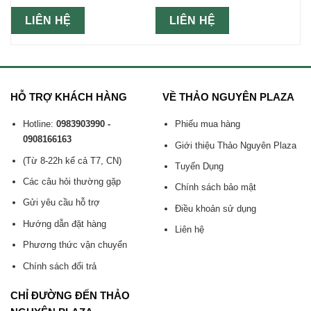
LIÊN HỆ
LIÊN HỆ
HỖ TRỢ KHÁCH HÀNG
VỀ THẢO NGUYÊN PLAZA
Hotline:
0983903990 -
Phiếu mua hàng
0908166163
Giới thiệu Thảo Nguyên Plaza
(Từ 8-22h kể cả T7, CN)
Tuyển Dụng
Các câu hỏi thường gặp
Chính sách bảo mật
Gửi yêu cầu hỗ trợ
Điều khoản sử dụng
Hướng dẫn đặt hàng
Liên hệ
Phương thức vận chuyển
Chính sách đổi trả
CHỈ ĐƯỜNG ĐẾN THẢO