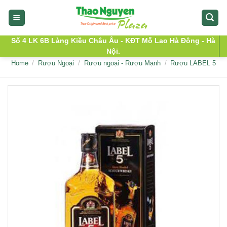
Skip
to
content
Số 4 LK 6B Làng Kiều Châu Âu - KĐT Mỗ Lao Hà Đông - Hà
Nội.
Home
/
Rượu Ngoại
/
Rượu ngoại - Rượu Mạnh
/
Rượu LABEL 5