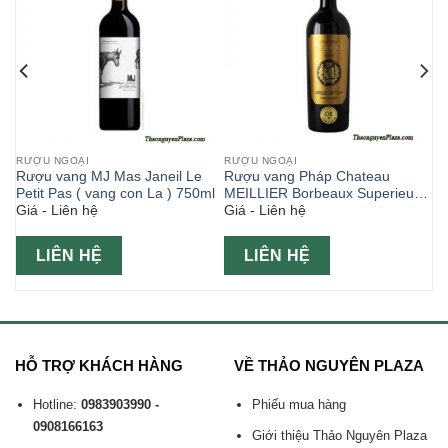
RƯỢU NGOẠI
RƯỢU NGOẠI
oc
Rượu vang MJ Mas Janeil Le
Rượu vang Pháp Chateau
Petit Pas ( vang con La ) 750ml
MEILLIER Borbeaux Superieur
Giá - Liên hệ
Giá - Liên hệ
750ml
LIÊN HỆ
LIÊN HỆ
HỖ TRỢ KHÁCH HÀNG
VỀ THẢO NGUYÊN PLAZA
Hotline:
0983903990 -
Phiếu mua hàng
0908166163
Giới thiệu Thảo Nguyên Plaza