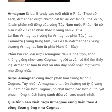
Armagnac
là loại Brandy cao tuổi nhất ở Pháp. Theo sử
sách, Armagnac được chưng cất từ lâu đời từ đầu thế kỷ 15,
là sản phẩm nổi tiếng của vùng Tây-Nam nước Pháp. Nó sở
hữu xuất xứ khác nhau theo 3 vùng sản xuất là
Le Bas-Armagnac ( vùng hạ Armagnac phía Tây ), La
Ténarèze ( vùng trung tâm ) và Le Haut-Armagnac ( vùng
thượng Armagnac kéo từ phía Nam lên Bắc)
Phần lớn các loại rượu Armagnac đều là pha trộn, song
không giống như rượu Cognac, người ta vẫn có thể tìm thấy
loại Armagnac làm từ một vụ nho duy nhất hoặc một vườn
nho đồng nhất.
Rượu Armagna
c cũng được phân loại tương tự như
Cognac. Tuy nhiên Armagnac pha trộn thường có tỷ lệ vang
lâu năm nhiều hơn Cognac, có chất lượng cao hơn đủ thuyết
phục những khách hàng sành điệu về rượu mạnh nhất.
Quá trình sản xuất rượu Armagnac cũng tuân theo 4
công đoạn giống như Cognac: