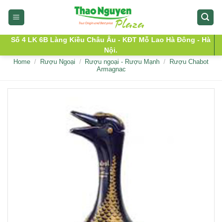
Skip
to
content
Số 4 LK 6B Làng Kiều Châu Âu - KĐT Mỗ Lao Hà Đông - Hà
Nội.
Home
/
Rượu Ngoại
/
Rượu ngoại - Rượu Mạnh
/
Rượu Chabot
Armagnac