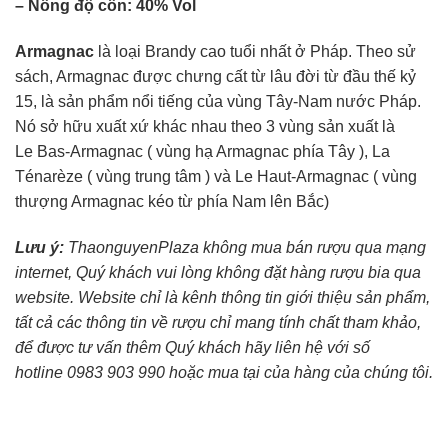
– Nồng độ cồn: 40% Vol
Armagnac
là loại Brandy cao tuổi nhất ở Pháp. Theo sử
sách, Armagnac được chưng cất từ lâu đời từ đầu thế kỷ
15, là sản phẩm nổi tiếng của vùng Tây-Nam nước Pháp.
Nó sở hữu xuất xứ khác nhau theo 3 vùng sản xuất là
Le Bas-Armagnac ( vùng hạ Armagnac phía Tây ), La
Ténarèze ( vùng trung tâm ) và Le Haut-Armagnac ( vùng
thượng Armagnac kéo từ phía Nam lên Bắc)
Lưu ý:
ThaonguyenPlaza không mua bán rượu qua mạng
internet, Quý khách vui lòng không đặt hàng rượu bia qua
website. Website chỉ là kênh thông tin giới thiệu sản phẩm,
tất cả các thông tin về rượu chỉ mang tính chất tham khảo,
để được tư vấn thêm Quý khách hãy liên hệ với số
hotline 0983 903 990 hoặc mua tại của hàng của chúng tôi.