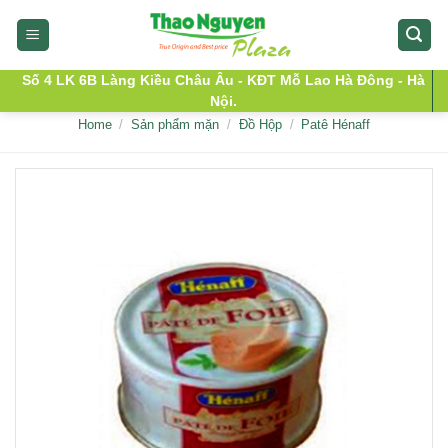
Skip
to
content
Số 4 LK 6B Làng Kiều Châu Âu - KĐT Mỗ Lao Hà Đông - Hà
Nội.
Home
/
Sản phẩm mặn
/
Đồ Hộp
/
Patê Hénaff