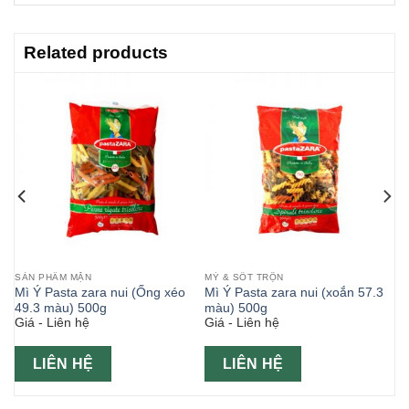
Related products
SẢN PHẨM MẶN
MỲ & SỐT TRỘN
u
Mì Ý Pasta zara nui (Ống xéo
Mì Ý Pasta zara nui (xoắn 57.3
49.3 màu) 500g
màu) 500g
Giá - Liên hệ
Giá - Liên hệ
LIÊN HỆ
LIÊN HỆ