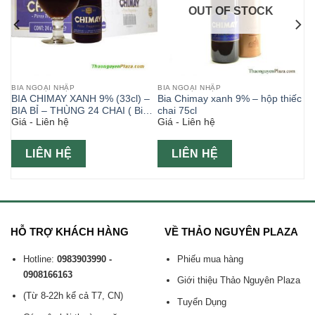
OUT OF STOCK
BIA NGOẠI NHẬP
BIA NGOẠI NHẬP
 (
BIA CHIMAY XANH 9% (33cl) –
Bia Chimay xanh 9% – hộp thiếc
BIA BỈ – THÙNG 24 CHAI ( Bia
chai 75cl
Giá - Liên hệ
Giá - Liên hệ
ngoại )
LIÊN HỆ
LIÊN HỆ
HỖ TRỢ KHÁCH HÀNG
VỀ THẢO NGUYÊN PLAZA
Hotline:
0983903990 -
Phiếu mua hàng
0908166163
Giới thiệu Thảo Nguyên Plaza
(Từ 8-22h kể cả T7, CN)
Tuyển Dụng