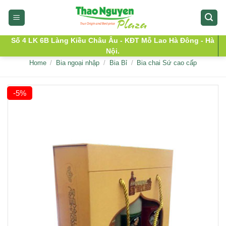
Skip
to
content
Số 4 LK 6B Làng Kiều Châu Âu - KĐT Mỗ Lao Hà Đông - Hà
Nội.
Home
/
Bia ngoại nhập
/
Bia Bỉ
/
Bia chai Sứ cao cấp
-5%